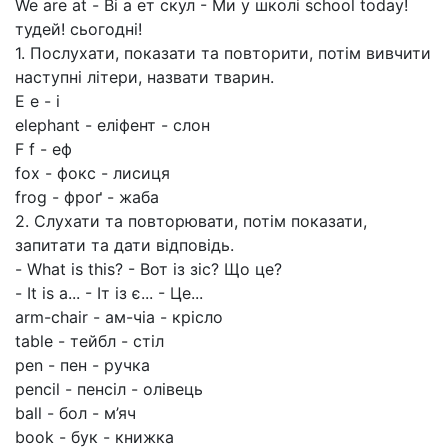
We are at - Ві а ет скул - Ми у школі school today!
тудей! сьогодні!
1. Послухати, показати та повторити, потім вивчити
наступні літери, назвати тварин.
Е е - і
elephant - еліфент - слон
F f - еф
fox - фокс - лисиця
frog - фроґ - жаба
2. Слухати та повторювати, потім показати,
запитати та дати відповідь.
- What is this? - Вот із зіс? Що це?
- It is а... - Іт із є... - Це...
arm-chair - ам-чіа - крісло
table - тейбл - стіл
pen - пен - ручка
pencil - пенсіл - олівець
ball - бол - м’яч
book - бук - книжка