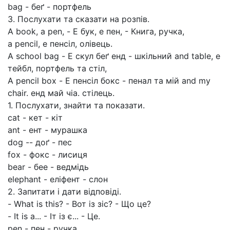
bag - беґ - портфель
3. Послухати та сказати на розпів.
A book, a pen, - Е бук, е пен, - Книга, ручка,
a pencil, е пенсіл, олівець.
A school bag - Е скул беґ енд - шкільний and table, е
тейбл, портфель та стіл,
A pencil box - Е пенсіл бокс - пенал та мій and my
chair. енд май чіа. стілець.
1. Послухати, знайти та показати.
cat - кет - кіт
ant - ент - мурашка
dog -- доґ - пес
fox - фокс - лисиця
bear - бее - ведмідь
elephant - еліфент - слон
2. Запитати і дати відповіді.
- What is this? - Вот із зіс? - Що це?
- It is а... - Іт із є... - Це.
рen - пен - ручка