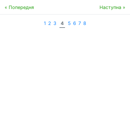
« Попередня
Наступна »
1
2
3
4
5
6
7
8