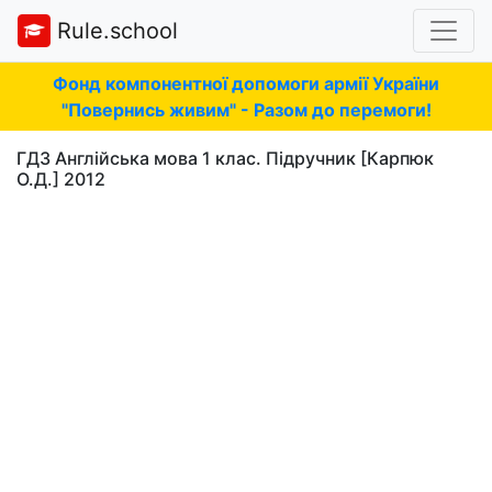
Rule.school
Фонд компонентної допомоги армії України
"Повернись живим" - Разом до перемоги!
ГДЗ Англійська мова 1 клас. Підручник [Карпюк
О.Д.] 2012