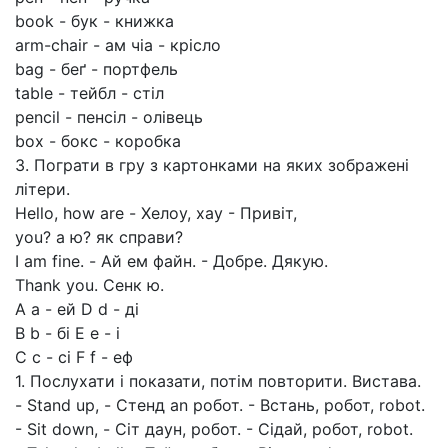
book - бук - книжка
arm-chair - ам чіа - крісло
bag - беґ - портфель
table - тейбл - стіл
pencil - пенсіл - олівець
box - бокс - коробка
3. Пограти в гру з картонками на яких зображені
літери.
Hello, how are - Хелоу, хау - Привіт,
you? а ю? як справи?
I am fine. - Ай ем файн. - Добре. Дякую.
Thank you. Сенк ю.
А а - ей D d - ді
B b - бі Е е - і
С с - сі F f - еф
1. Послухати і показати, потім повторити. Вистава.
- Stand up, - Стенд an робот. - Встань, робот, robot.
- Sit down, - Сіт даун, робот. - Сідай, робот, robot.