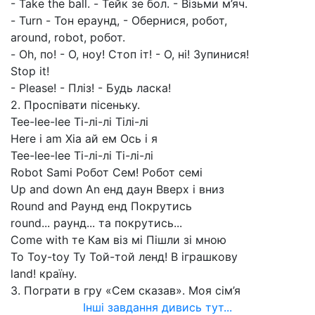
- Take the ball. - Тейк зе бол. - Візьми м’яч.
- Turn - Тон ераунд, - Обернися, робот,
around, robot, робот.
- Oh, по! - О, ноу! Стоп іт! - О, ні! Зупинися!
Stop it!
- Please! - Пліз! - Будь ласка!
2. Проспівати пісеньку.
Tee-lee-lee Ті-лі-лі Тілі-лі
Here i am Хіа ай ем Ось і я
Тее-lее-lее Ті-лі-лі Ті-лі-лі
Robot Sami Робот Сем! Робот семі
Up and down An енд даун Вверх і вниз
Round and Раунд енд Покрутись
round... раунд... та покрутись...
Come with те Кам віз мі Пішли зі мною
То Toy-toy Ту Той-той ленд! В іграшкову
land! країну.
3. Пограти в гру «Сем сказав». Моя сім’я
Інші завдання дивись тут...