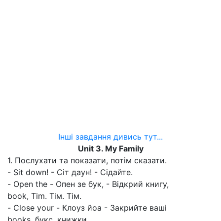
Інші завдання дивись тут...
Unit 3. My Family
1. Послухати та показати, потім сказати.
- Sit down! - Сіт даун! - Сідайте.
- Open the - Опен зе бук, - Відкрий книгу,
book, Tim. Тім. Тім.
- Close your - Клоуз йоа - Закрийте ваші
books. букс. книжки.