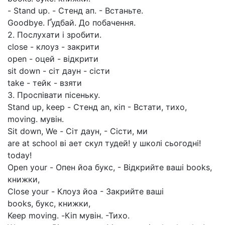
- Stand up. - Стенд aп. - Встаньте.
Goodbye. Ґудбай. До побачення.
2. Послухати і зробити.
close - клоуз - закрити
open - оцей - відкрити
sit down - сіт даун - сісти
take - тейк - взяти
3. Проспівати пісеньку.
Stand up, keep - Стенд an, кіп - Встати, тихо,
moving. мувін.
Sit down, We - Сіт даун, - Сісти, ми
are at school ві ает скул тудей! у школі сьогодні!
today!
Open your - Опен йоа букс, - Відкрийте ваші books,
книжки,
Close your - Клоуз йоа - Закрийте ваші
books, букс, книжки,
Keep moving. -Кіп мувін. -Тихо.