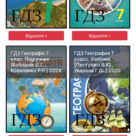
Відкрити »
Відкрити »
ГДЗ Географія 7
ГДЗ География 7
клас. Підручник
класс. Учебник
[Кобернік С.Г.,
[Пестушко В.Ю.,
Коваленко Р.Р.] 2024
Уварова Г.Ш.] 2020