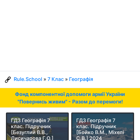
Rule.School
»
7 Клас
»
Географія
Фонд компонентної допомоги армії України
"Повернись живим" - Разом до перемоги!
ГДЗ Географія 7
ГДЗ Географія 7
клас. Підручник
клас. Підручник
[Безуглий В.В.,
[Бойко В.М., Міхелі
Лисичарова Г.О.]
С.В.] 2024