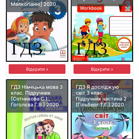
Малкогіанні] 2020
Відкрити »
Відкрити »
ГДЗ Німецька мова 3
ГДЗ Я досліджую
клас. Підручник
світ 3 клас.
[Сотникова С.І.,
Підручник частина 2
Гоголєва Г.В.] 2020
[Гільберг Т.Г.] 2020