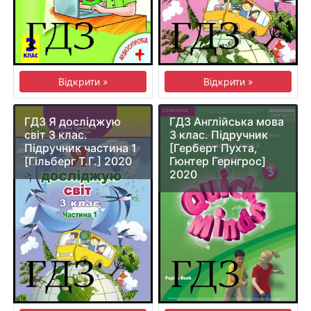
Відкрити »
Відкрити »
ГДЗ Я досліджую
ГДЗ Англійська мова
світ 3 клас.
3 клас. Підручник
Підручник частина 1
[Герберт Пухта,
[Гільберг Т.Г.] 2020
Гюнтер Гернгрос]
2020