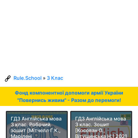
Rule.School
»
3 Клас
Фонд компонентної допомоги армії України
"Повернись живим" - Разом до перемоги!
ГДЗ Англійська мова
ГДЗ Англійська мова
3 клас. Робочий
3 клас. Зошит
зошит [Мітчелл Г.К.,
[Косован О.,
Марілені
Вітушинська Н.] 2021