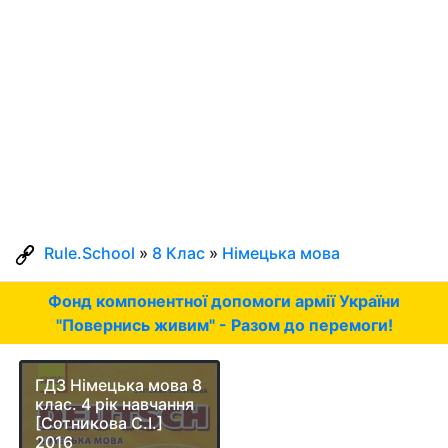
Rule.School
»
8 Клас
»
Німецька мова
Фонд компонентної допомоги армії України
"Повернись живим" - Разом до перемоги!
ГДЗ Німецька мова 8
клас. 4 рік навчання
[Сотникова С.І.]
2016