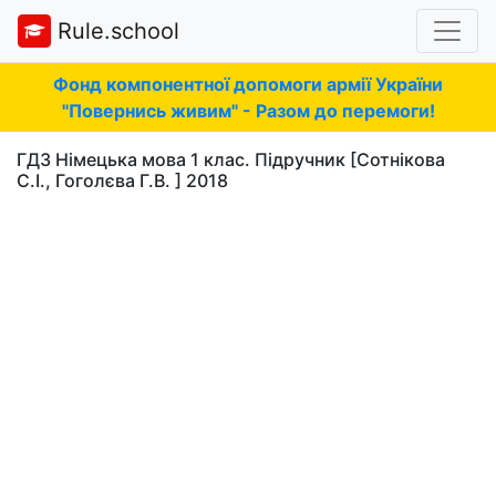
Rule.school
Фонд компонентної допомоги армії України
"Повернись живим" - Разом до перемоги!
ГДЗ Німецька мова 1 клас. Підручник [Сотнікова
С.І., Гоголєва Г.В. ] 2018