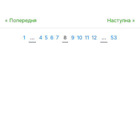
« Попередня
Наступна »
1
...
4
5
6
7
8
9
10
11
12
...
53