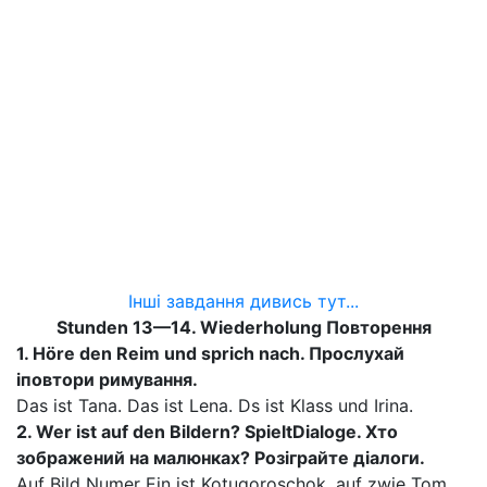
Інші завдання дивись тут...
Stunden 13—14. Wiederholung Повторення
1. Höre den Reim und sprich nach.
Прослухай
і
повтори римування.
Das ist Tana. Das ist Lena. Ds ist Klass und Irina.
2. Wer ist auf den Bildern? Spielt
Dialoge
. Хто
зображений на малюнках?
Розіграйте діалоги.
Auf Bild Numer Ein ist Kotugoroschok, auf zwie Tom