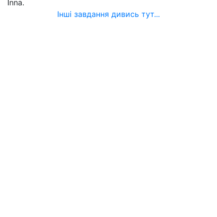
Inna.
Інші завдання дивись тут...