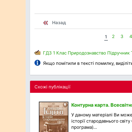
Назад
1
2
3
ГДЗ
1 Клас
Природознавство
Підручник
Якщо помітили в тексті помилку, виділіть 
Схожі публікації
Контурна карта. Всесвітня
У даному матеріалі Ви може
історії стародавнього світу
програма)...