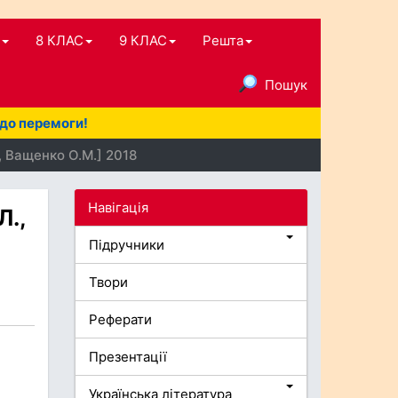
8 КЛАС
9 КЛАС
Решта
Пошук
 до перемоги!
, Ващенко О.М.] 2018
Навігація
Л.,
Підручники
Твори
Реферати
Презентації
Українська література