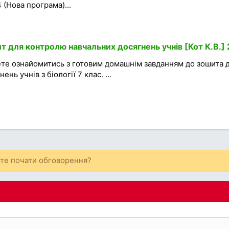
 (Нова програма)...
ит для контролю навчальних досягнень учнів [Кот К.В.]
ете ознайомитись з готовим домашнім завданням до зошита 
ь учнів з біології 7 клас. ...
ете почати обговорення?