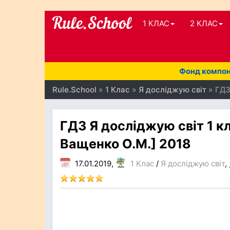
1 КЛАС
2 КЛАС
Фонд компоне
Rule.School
»
1 Клас
»
Я досліджую світ
» ГДЗ
ГДЗ Я досліджую світ 1 кл
Ващенко О.М.] 2018
17.01.2019,
1 Клас
/
Я досліджую світ
,