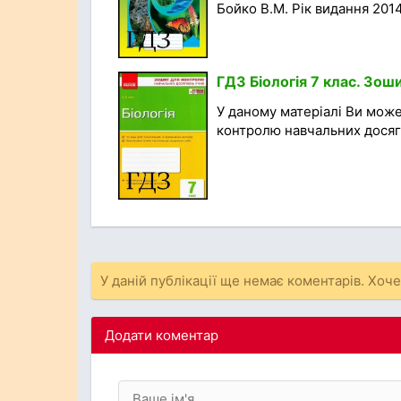
Бойко В.М. Рік видання 2014
ГДЗ Біологія 7 клас. Зош
У даному матеріалі Ви мож
контролю навчальних досягнен
У даній публікації ще немає коментарів. Хоч
Додати коментар