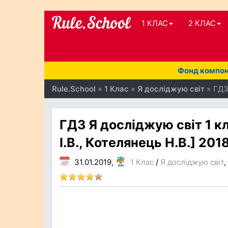
1 КЛАС
2 КЛАС
Фонд компоне
Rule.School
»
1 Клас
»
Я досліджую світ
» ГДЗ
ГДЗ Я досліджую світ 1 к
І.В., Котелянець Н.В.] 201
31.01.2019,
1 Клас
/
Я досліджую світ
,