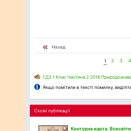
Назад
1
2
3
ГДЗ
1 Клас
Частина 2
2018
Природознав
Якщо помітили в тексті помилку, виділіть 
Схожі публікації
Контурна карта. Всесвітня