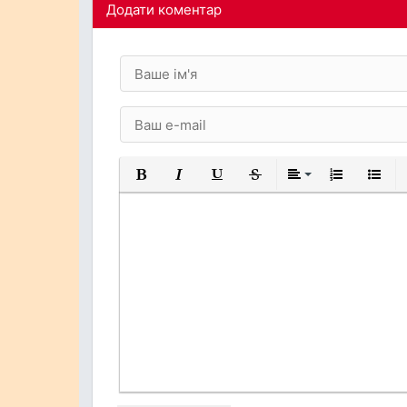
Додати коментар
Жирний
Курсив
Підкреслений
Закреслений
Вирівнювання
Нумерований
Марков