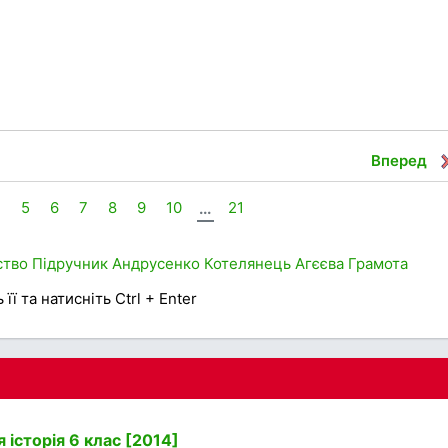
Вперед
4
5
6
7
8
9
10
...
21
ство
Підручник
Андрусенко
Котелянець
Агєєва
Грамота
її та натисніть Ctrl + Enter
 історія 6 клас [2014]