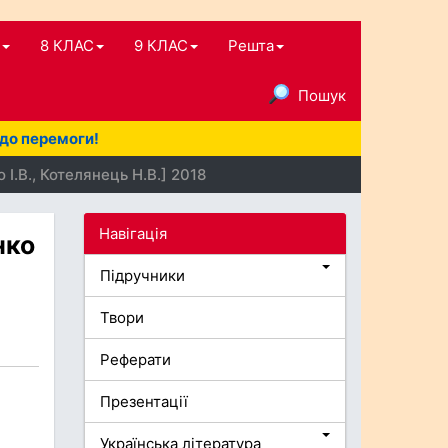
8 КЛАС
9 КЛАС
Решта
Пошук
 до перемоги!
І.В., Котелянець Н.В.] 2018
Навігація
нко
Підручники
Твори
Реферати
Презентації
Українська література