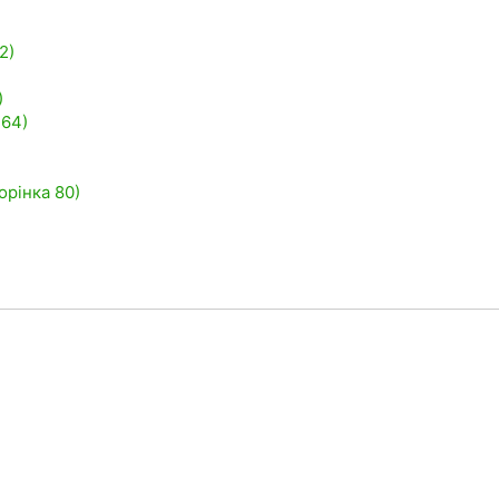
2)
)
 64)
рінка 80)