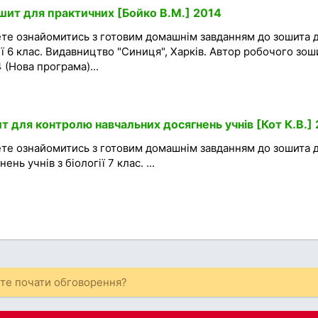
ошит для практичних [Бойко В.М.] 2014
ете ознайомитись з готовим домашнім завданням до зошита 
ї 6 клас. Видавництво "Синиця", Харків. Автор робочого зош
 (Нова програма)...
ит для контролю навчальних досягнень учнів [Кот К.В.]
ете ознайомитись з готовим домашнім завданням до зошита 
ь учнів з біології 7 клас. ...
ете почати обговорення?