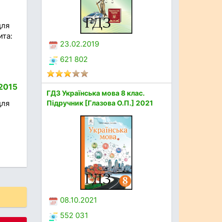
для
ита:
23.02.2019
621 802
 2015
ГДЗ Українська мова 8 клас.
Підручник [Глазова О.П.] 2021
для
08.10.2021
552 031