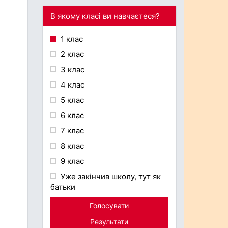
В якому класі ви навчаєтеся?
1 клас
2 клас
3 клас
4 клас
5 клас
6 клас
7 клас
8 клас
9 клас
Уже закінчив школу, тут як
батьки
Голосувати
Результати