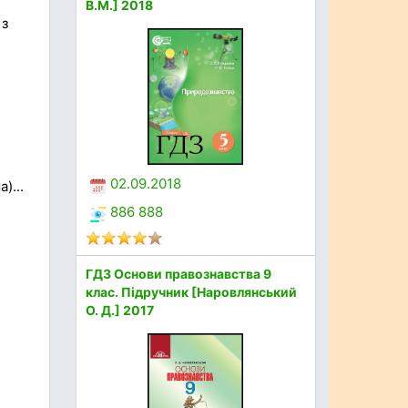
В.М.] 2018
 з
02.09.2018
)...
886 888
ГДЗ Основи правознавства 9
клас. Підручник [Наровлянський
О. Д.] 2017