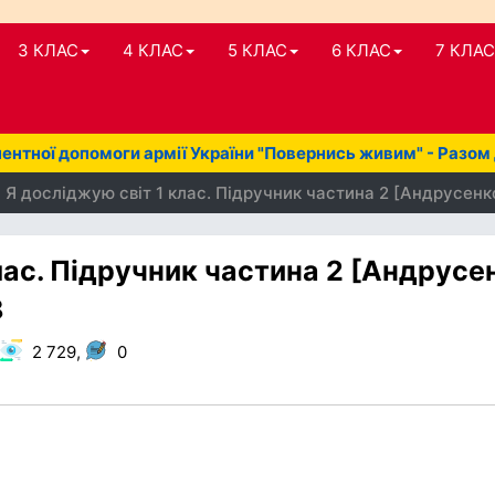
3 КЛАС
4 КЛАС
5 КЛАС
6 КЛАС
7 КЛАС
нтної допомоги армії України "Повернись живим" - Разом
 Я досліджую світ 1 клас. Підручник частина 2 [Андрусенко 
лас. Підручник частина 2 [Андрусе
8
2 729,
0