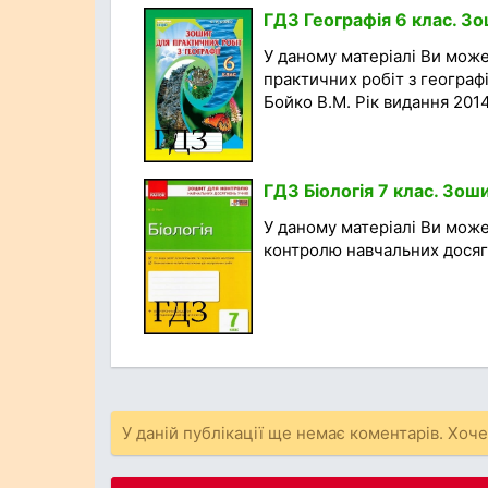
ГДЗ Географія 6 клас. З
У даному матеріалі Ви мож
практичних робіт з географі
Бойко В.М. Рік видання 2014
ГДЗ Біологія 7 клас. Зош
У даному матеріалі Ви мож
контролю навчальних досягнен
У даній публікації ще немає коментарів. Хоч