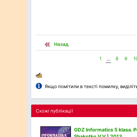
Назад
1
...
8
9
1
Якщо помітили в тексті помилку, виділіть 
Схожі публікації
GDZ Informatics 5 klasa. P
Shakotko V.V.] 2013