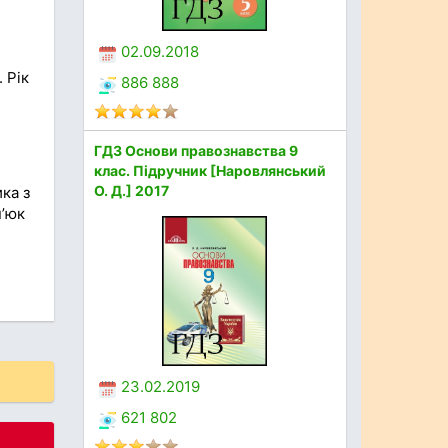
02.09.2018
 Рік
886 888
ГДЗ Основи правознавства 9
клас. Підручник [Наровлянський
О. Д.] 2017
ка з
п’юк
23.02.2019
621 802