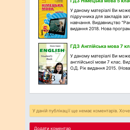
ГДЗ Німецька мова 5 клас
У даному матеріалі Ви мож
підручника для закладів заг
навчання. Видавництво "Рано
видання 2018. Нова програма
ГДЗ Англійська мова 7 кл
У даному матеріалі Ви мож
англійської мови 7 клас. В
О.Д. Рік видання 2015. (Нова
У даній публікації ще немає коментарів. Хоч
Додати коментар