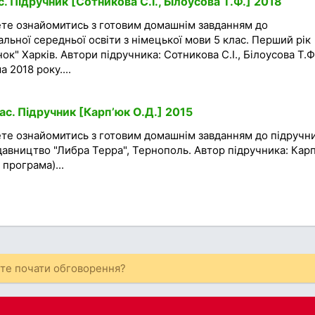
. Підручник [Сотникова С.І., Білоусова Т.Ф.] 2018
ете ознайомитись з готовим домашнім завданням до
альної середньої освіти з німецької мови 5 клас. Перший рік
к" Харків. Автори підручника: Сотникова С.І., Білоусова Т.Ф.
 2018 року....
ас. Підручник [Карп’юк О.Д.] 2015
ете ознайомитись з готовим домашнім завданням до підручни
идавництво "Либра Терра", Тернополь. Автор підручника: Кар
 програма)...
ете почати обговорення?