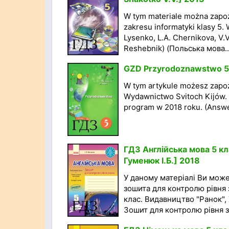
W tym materiale można zapo
zakresu informatyki klasy 5.
Lysenko, L.A. Chernikova, V.
Reshebnik) (Польська мова..
GZD Przyrodoznawstwo 5 k
W tym artykule możesz zapoz
Wydawnictwo Svitoch Kijów. 
program w 2018 roku. (Answe
ГДЗ Англійська мова 5 кл
Гуменюк І.Б.] 2018
У даному матеріалі Ви мож
зошита для контролю рівня з
клас. Видавництво "Ранок", 
Зошит для контролю рівня з