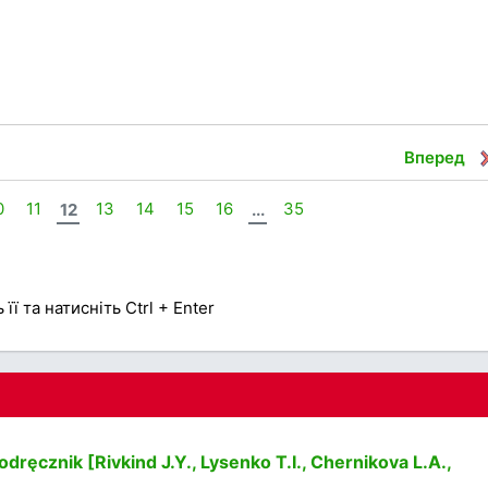
Вперед
0
11
12
13
14
15
16
...
35
її та натисніть Ctrl + Enter
odręcznik [Rivkind J.Y., Lysenko T.I., Chernikova L.A.,