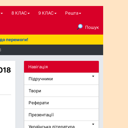
8 КЛАС
9 КЛАС
Решта
Пошук
 до перемоги!
8
Навігація
2018
Підручники
Твори
Реферати
Презентації
Українська література