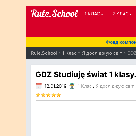
1 КЛАС
2 КЛАС
Фонд компоне
Rule.School
»
1 Клас
»
Я досліджую світ
» GDZ 
GDZ Studiuję świat 1 klasy
12.01.2019,
1 Клас
/
Я досліджую світ
,