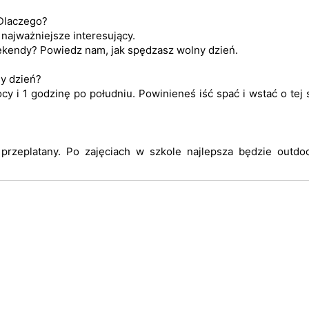
 Dlaczego?
 najważniejsze interesujący.
ekendy? Powiedz nam, jak spędzasz wolny dzień.
ny dzień?
cy i 1 godzinę po południu. Powinieneś iść spać i wstać o tej
przeplatany. Po zajęciach w szkole najlepsza będzie outdo