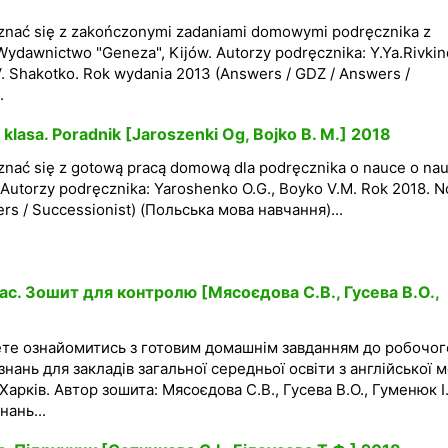
znać się z zakończonymi zadaniami domowymi podręcznika z
 Wydawnictwo "Geneza", Kijów. Autorzy podręcznika: Y.Ya.Rivkind
V. Shakotko. Rok wydania 2013 (Answers / GDZ / Answers /
.
lasa. Poradnik [Jaroszenki Og, Bojko B. M.] 2018
nać się z gotową pracą domową dla podręcznika o nauce o nau
Autorzy podręcznika: Yaroshenko O.G., Boyko V.M. Rok 2018. 
rs / Successionist) (Польська мова навчання)...
ас. Зошит для контролю [Мясоєдова С.В., Гусева В.О.,
ете ознайомитись з готовим домашнім завданням до робочог
нань для закладів загальної середньої освіти з англійської 
Харків. Автор зошита: Мясоєдова С.В., Гусева В.О., Гуменюк І
нань...