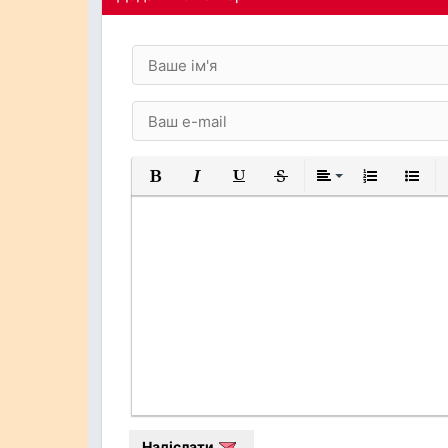
Жирний
Курсив
Підкреслений
Закреслений
Вирівнювання
Нумерований
Марков
Надіслати