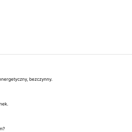
energetyczny, bezczynny.
nek.
im?