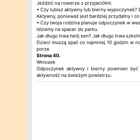
Jeździć na rowerze z przyjaciółmi.
• Czy lubisz aktywny lub bierny wypoczynek?
Aktywny, ponieważ jest bardziej przydatny i co
• Czy twoja rodzina planuje odpoczynek w we
Idziemy na spacer do parku.
Jak długo trwa twój sen? Jak długo trwa szkol
Dzieci muszą spać co najmniej 10 godzin w no
porze.
Strona 40.
Wniosek
Odpoczynek aktywny i bierny powinien być 
aktywność na świeżym powietrzu.