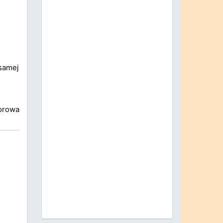
 samej
orowa