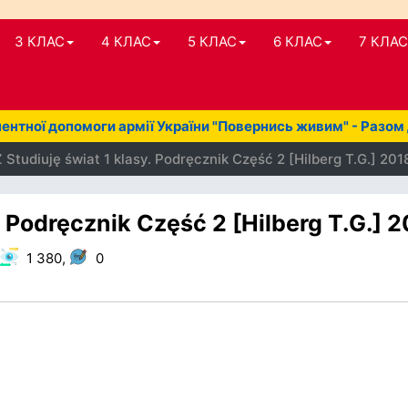
3 КЛАС
4 КЛАС
5 КЛАС
6 КЛАС
7 КЛАС
нтної допомоги армії України "Повернись живим" - Разом
Studiuję świat 1 klasy. Podręcznik Część 2 [Hilberg T.G.] 201
. Podręcznik Część 2 [Hilberg T.G.] 
1 380,
0