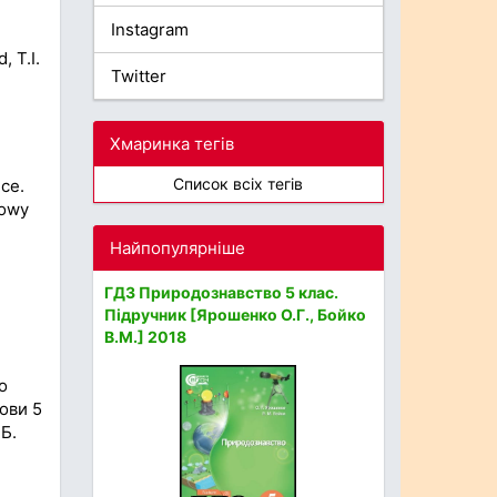
Instagram
, T.I.
Twitter
Хмаринка тегів
Список всіх тегів
ce.
Nowy
Найпопулярніше
ГДЗ Природознавство 5 клас.
Підручник [Ярошенко О.Г., Бойко
В.М.] 2018
о
мови 5
.Б.