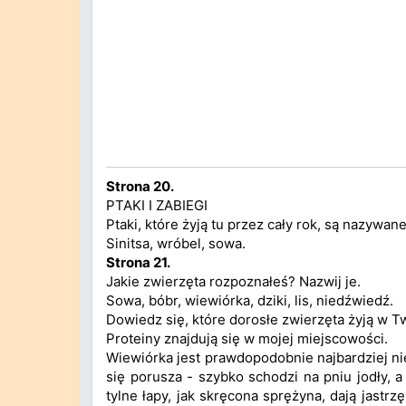
Strona 20.
PTAKI I ZABIEGI
Ptaki, które żyją tu przez cały rok, są nazywane
Sinitsa, wróbel, sowa.
Strona 21.
Jakie zwierzęta rozpoznałeś? Nazwij je.
Sowa, bóbr, wiewiórka, dziki, lis, niedźwiedź.
Dowiedz się, które dorosłe zwierzęta żyją w Two
Proteiny znajdują się w mojej miejscowości.
Wiewiórka jest prawdopodobnie najbardziej ni
się porusza - szybko schodzi na pniu jodły, 
tylne łapy, jak skręcona sprężyna, dają jast