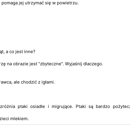
, pomaga jej utrzymać się w powietrzu.
t, a co jest inne?
zę na obrazie jest "zbyteczne". Wyjaśnij dlaczego.
rawca, ale chodzić z igłami.
różnia ptaki osiadłe i migrujące. Ptaki są bardzo pożytec
dzieci mlekiem.