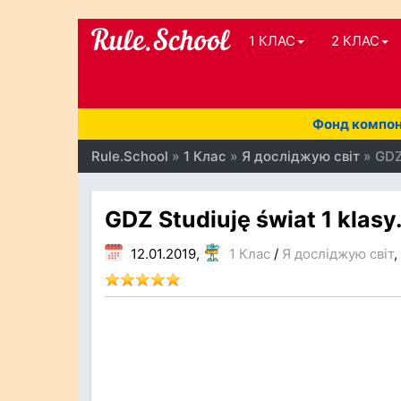
1 КЛАС
2 КЛАС
Фонд компоне
Rule.School
»
1 Клас
»
Я досліджую світ
» GDZ 
GDZ Studiuję świat 1 klasy
12.01.2019,
1 Клас
/
Я досліджую світ
,