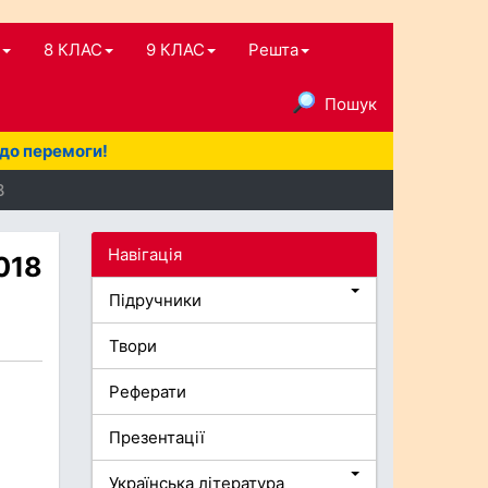
8 КЛАС
9 КЛАС
Решта
Пошук
 до перемоги!
8
Навігація
2018
Підручники
Твори
Реферати
Презентації
Українська література