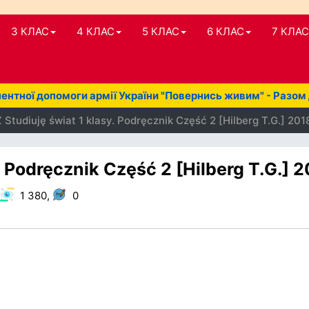
3 КЛАС
4 КЛАС
5 КЛАС
6 КЛАС
7 КЛАС
нтної допомоги армії України "Повернись живим" - Разом
Studiuję świat 1 klasy. Podręcznik Część 2 [Hilberg T.G.] 201
. Podręcznik Część 2 [Hilberg T.G.] 
1 380,
0