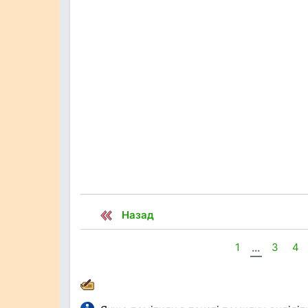
Назад
1
...
3
4