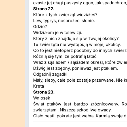
czasie jej długi puszysty ogon, jak spadochron
Strona 22.
Które z tych zwierząt widziałeś?
Lew, tygrys, nosorożec, słonie.
Gdzie?
Widziałem je w telewizji.
Który z nich znajduje się w Twojej okolicy?
Te zwierzęta nie występują w mojej okolicy.
Co to jest nietoperz podobny do innych zwierzą
Różnią się tym, że potrafią latać.
Wraz z sąsiadem / sąsiadem określ, które zwier
Dźwig jest zbędny, ponieważ jest ptakiem.
Odgadnij zagadki.
Mały, ślepy, całe pole zostaje przerwane. Nie k
Kreta
Strona 23.
Wniosek
Świat ptaków jest bardzo zróżnicowany. Roz
zwierzętami. Niszczą szkodliwe owady.
Ciało bestii pokryte jest wełną. Karmią swoje 