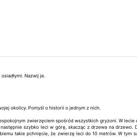
 osiadłymi. Nazwij je.
jej okolicy. Pomyśl o historii o jednym z nich.
espokojnym zwierzęciem spośród wszystkich gryzoni. W lecie 
a następnie szybko leci w górę, skacząc z drzewa na drzewo. 
rzębiemu takie pchnięcie, że zwierzę leci do 10 metrów. W tym