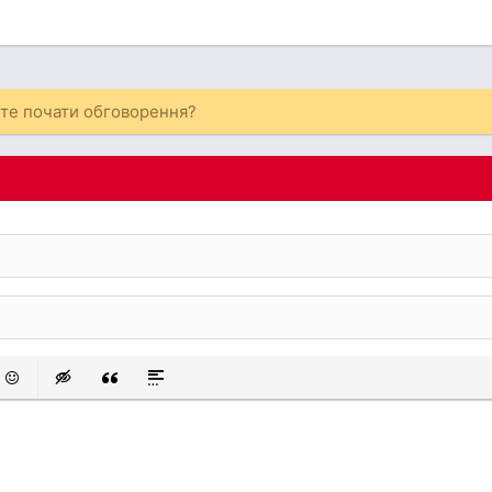
ете почати обговорення?
 список
аний список
смайли
Insert hidden text
Insert Quote
Insert spoiler