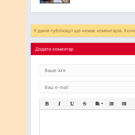
У даній публікації ще немає коментарів. Хоч
Додати коментар
Жирний
Курсив
Підкреслений
Закреслений
Вирівнювання
Нумерований
Марков