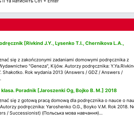
її та натисніть Ctrl + Enter
odręcznik [Rivkind J.Y., Lysenko T.I., Chernikova L.A.,
znać się z zakończonymi zadaniami domowymi podręcznika z
 Wydawnictwo "Geneza", Kijów. Autorzy podręcznika: Y.Ya.Rivkind
V. Shakotko. Rok wydania 2013 (Answers / GDZ / Answers /
.
lasa. Poradnik [Jaroszenki Og, Bojko B. M.] 2018
nać się z gotową pracą domową dla podręcznika o nauce o nau
Autorzy podręcznika: Yaroshenko O.G., Boyko V.M. Rok 2018. 
rs / Successionist) (Польська мова навчання)...