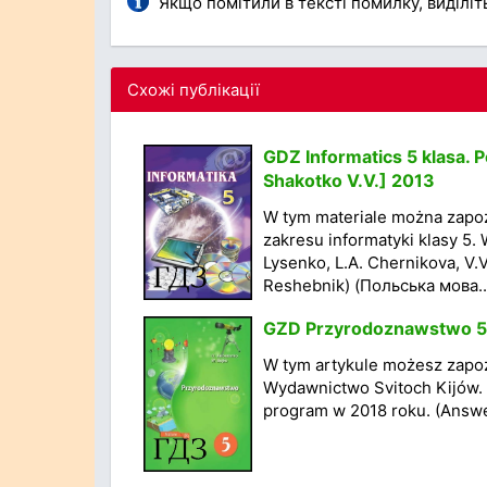
Якщо помітили в тексті помилку, виділіть 
Схожі публікації
GDZ Informatics 5 klasa. P
Shakotko V.V.] 2013
W tym materiale można zapo
zakresu informatyki klasy 5.
Lysenko, L.A. Chernikova, V.
Reshebnik) (Польська мова..
GZD Przyrodoznawstwo 5 k
W tym artykule możesz zapoz
Wydawnictwo Svitoch Kijów. 
program w 2018 roku. (Answe