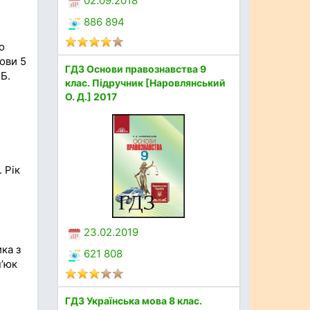
02.09.2018
886 894
о
мови 5
ГДЗ Основи правознавства 9
.Б.
клас. Підручник [Наровлянський
О. Д.] 2017
 Рік
23.02.2019
ка з
621 808
п’юк
ГДЗ Українська мова 8 клас.