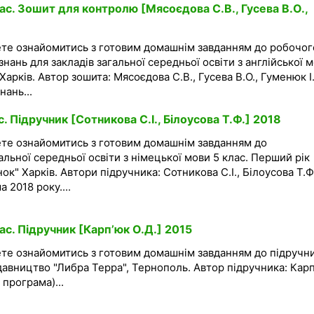
ас. Зошит для контролю [Мясоєдова С.В., Гусева В.О.,
ете ознайомитись з готовим домашнім завданням до робочог
нань для закладів загальної середньої освіти з англійської 
Харків. Автор зошита: Мясоєдова С.В., Гусева В.О., Гуменюк І
нань...
. Підручник [Сотникова С.І., Білоусова Т.Ф.] 2018
ете ознайомитись з готовим домашнім завданням до
альної середньої освіти з німецької мови 5 клас. Перший рік
к" Харків. Автори підручника: Сотникова С.І., Білоусова Т.Ф.
 2018 року....
ас. Підручник [Карп’юк О.Д.] 2015
ете ознайомитись з готовим домашнім завданням до підручни
идавництво "Либра Терра", Тернополь. Автор підручника: Кар
 програма)...