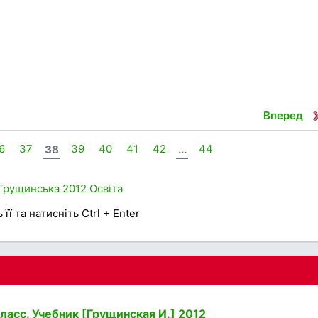
Вперед
6
37
38
39
40
41
42
...
44
Грущинська
2012
Освіта
її та натисніть Ctrl + Enter
асс. Учебник [Грущинская И.] 2012