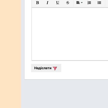
Жирний
Курсив
Підкреслений
Закреслений
Вирівнювання
Нумерований
Марков
Надіслати