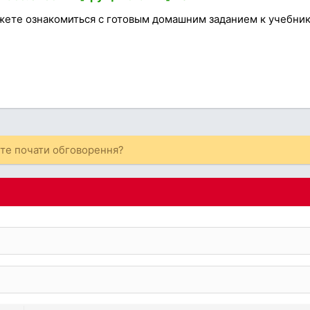
жете ознакомиться с готовым домашним заданием к учебник
ете почати обговорення?