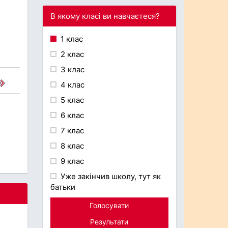
В якому класі ви навчаєтеся?
1 клас
2 клас
3 клас
4 клас
5 клас
6 клас
7 клас
8 клас
9 клас
Уже закінчив школу, тут як
батьки
Голосувати
Результати