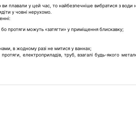
о ви пла­вали у цей час, то найбезпеч­ніше вибратися з води 
діти у чов­ні нерухомо.
енні:
і, бо протя­ги можуть «затягти» у при­міщення блискавку;
нами, в жодному разі не митися у ваннах;
 протяги, електроприладів, труб, вза­галі будь-якого метал