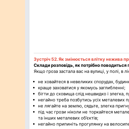
Зустріч 52. Як змінюється влітку нежива п
Склади розповідь, як по­трібно поводиться п
Якщо гроза застала вас на вулиці, у полі, в лісі
не ховайтеся в невели­ких спорудах, будинка
краще заховатися у яко­мусь заглибленні;
бігти до сховища слід нешвидко і злегка, п
негайно треба позбутись усіх металевих п
не лягайте на землю, сядьте, злегка пригн
під час грози ніколи не торкайтеся метал
та інших металевих об’єктів;
негайно припиніть про­гулянку на велосипе