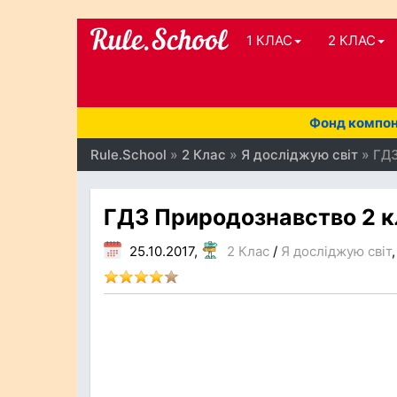
1 КЛАС
2 КЛАС
Фонд компоне
Rule.School
»
2 Клас
»
Я досліджую світ
» ГДЗ
ГДЗ Природознавство 2 кл
25.10.2017,
2 Клас
/
Я досліджую світ