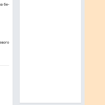
на бе­
евого