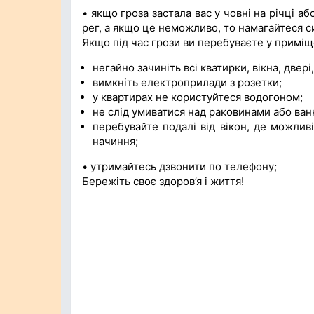
• якщо гроза застала вас у човні на річці аб
рег, а якщо це неможливо, то намагайтеся си
Якщо під час грози ви пе­ребуваєте у приміщ
негайно зачиніть всі ква­тирки, вікна, двер
вимкніть електропри­лади з розетки;
у квартирах не корис­туйтеся водогоном;
не слід умиватися над раковинами або ван
перебувайте подалі від вікон, де можливі
начиння;
• утримайтесь дзвонити по телефону;
Бережіть своє здоров’я і життя!