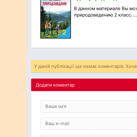
В данном материале Вы мо
природоведению 2 класс. ...
У даній публікації ще немає коментарів. Хоч
Додати коментар