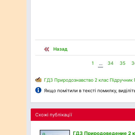
Назад
1
...
34
35
3
ГДЗ
Природознавство
2 клас
Підручник
Якщо помітили в тексті помилку, виділіть 
Схожі публікації
ГДЗ Природоведение 2 кл