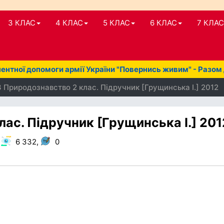
3 КЛАС
4 КЛАС
5 КЛАС
6 КЛАС
7 КЛАС
нтної допомоги армії України "Повернись живим" - Разом
 Природознавство 2 клас. Підручник [Грущинська І.] 2012
ас. Підручник [Грущинська І.] 201
,
6 332,
0