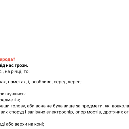
рирода?
ід нас грози.
, на річ­ці, то:
х, на­метах, і, особливо, серед де­рев;
ригнув­шись;
редметів;
увши голову, аби вона не була вище за предмети, які довкола
евих споруд і залізних електроопір, опор мостів, дротяних о
ді або верхи на коні;