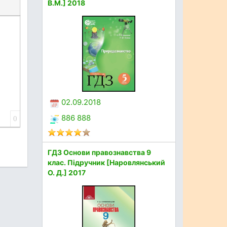
В.М.] 2018
02.09.2018
886 888
0
ГДЗ Основи правознавства 9
клас. Підручник [Наровлянський
О. Д.] 2017