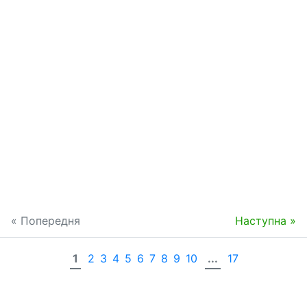
« Попередня
Наступна »
1
2
3
4
5
6
7
8
9
10
...
17