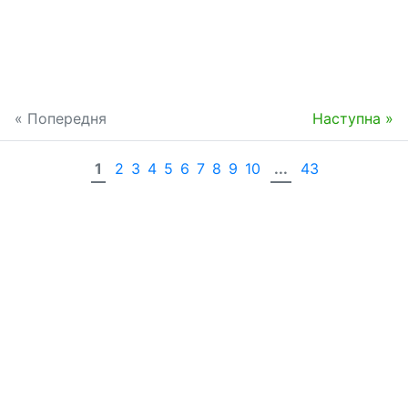
« Попередня
Наступна »
1
2
3
4
5
6
7
8
9
10
...
43