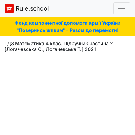
Rule.school
Фонд компонентної допомоги армії України
"Повернись живим" - Разом до перемоги!
ГДЗ Математика 4 клас. Підручник частина 2
[Логачевська С., Логачевська Т.] 2021