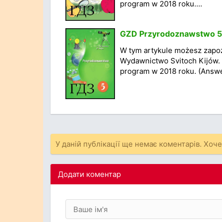
program w 2018 roku....
GZD Przyrodoznawstwo 5 k
W tym artykule możesz zapoz
Wydawnictwo Svitoch Kijów. 
program w 2018 roku. (Answe
У даній публікації ще немає коментарів. Хоч
Додати коментар