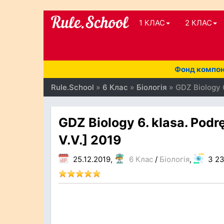
1 КЛАС
2 КЛАС
Фонд компоне
Rule.School
»
6 Клас
»
Біологія
» GDZ Biology 6.
GDZ Biology 6. klasa. Podręc
V.V.] 2019
25.12.2019,
6 Клас
/
Біологія
,
3 2