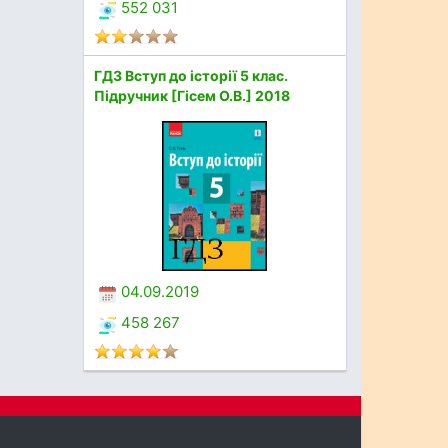
552 031
ГДЗ Вступ до історії 5 клас.
Підручник [Гісем О.В.] 2018
04.09.2019
458 267