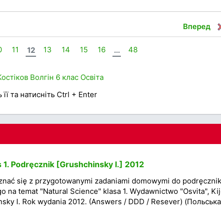
Вперед
0
11
12
13
14
15
16
...
48
Костіков
Волгін
6 клас
Освіта
її та натисніть Ctrl + Enter
 1. Podręcznik [Grushchinsky I.] 2012
znać się z przygotowanymi zadaniami domowymi do podręcznik
go na temat "Natural Science" klasa 1. Wydawnictwo "Osvita", Ki
nsky I. Rok wydania 2012. (Answers / DDD / Resever) (Польська