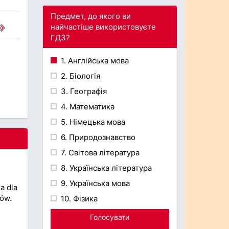
Предмет, до якого ви
найчастіше використовуєте
ГДЗ?
1. Англійська мова
2. Біологія
3. Географія
4. Математика
5. Німецька мова
6. Природознавство
7. Світова література
8. Українська література
9. Українська мова
a dla
jów.
10. Фізика
Голосувати