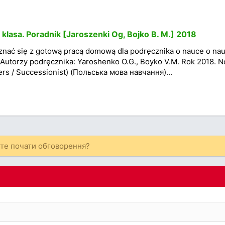
lasa. Poradnik [Jaroszenki Og, Bojko B. M.] 2018
nać się z gotową pracą domową dla podręcznika o nauce o nau
Autorzy podręcznika: Yaroshenko O.G., Boyko V.M. Rok 2018. 
rs / Successionist) (Польська мова навчання)...
ете почати обговорення?