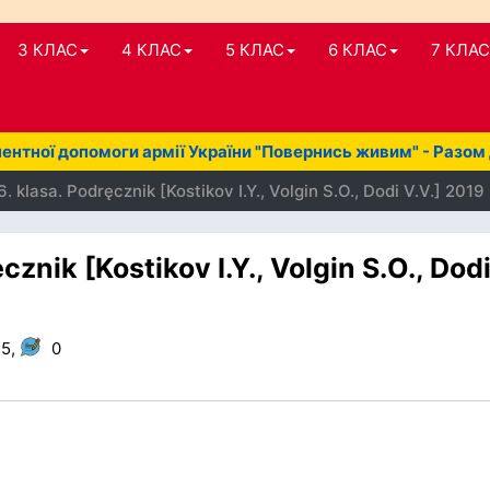
3 КЛАС
4 КЛАС
5 КЛАС
6 КЛАС
7 КЛАС
нтної допомоги армії України "Повернись живим" - Разом
 klasa. Podręcznik [Kostikov I.Y., Volgin S.O., Dodi V.V.] 2019
znik [Kostikov I.Y., Volgin S.O., Dod
35,
0