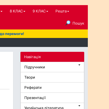
8 КЛАС
9 КЛАС
Решта
Пошук
 до перемоги!
Навігація
i
Підручники
Твори
Реферати
Презентації
Українська література