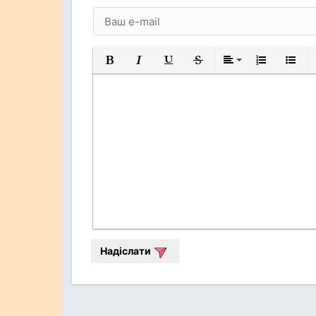
Жирний
Курсив
Підкреслений
Закреслений
Вирівнювання
Нумерований
Марков
Надіслати