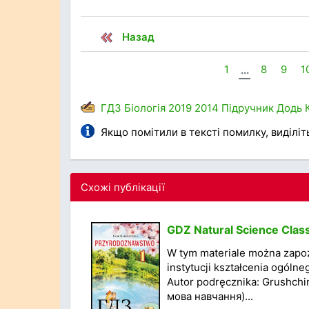
Назад
1
...
8
9
1
ГДЗ
Біологія
2019
2014
Підручник
Додь
Якщо помітили в тексті помилку, виділіть 
Схожі публікації
GDZ Natural Science Class
W tym materiale można zapo
instytucji kształcenia ogólne
Autor podręcznika: Grushchi
мова навчання)...