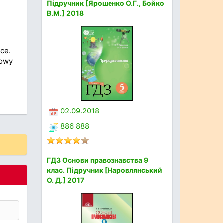
Підручник [Ярошенко О.Г., Бойко
В.М.] 2018
ce.
Nowy
02.09.2018
886 888
ГДЗ Основи правознавства 9
клас. Підручник [Наровлянський
О. Д.] 2017