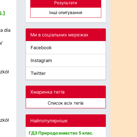
Результати
Інші опитування
S.]
a dla
Ми в соціальних мережах
SV
Facebook
Instagram
zkół
Twitter
Хмаринка тегів
Список всіх тегів
zkół
Найпопулярніше
ГДЗ Природознавство 5 клас.