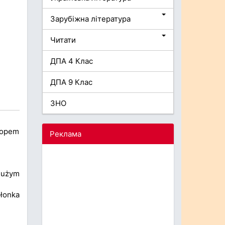
Зарубіжна література
Читати
ДПА 4 Клас
ДПА 9 Клас
ЗНО
kopem
Реклама
dużym
łonka