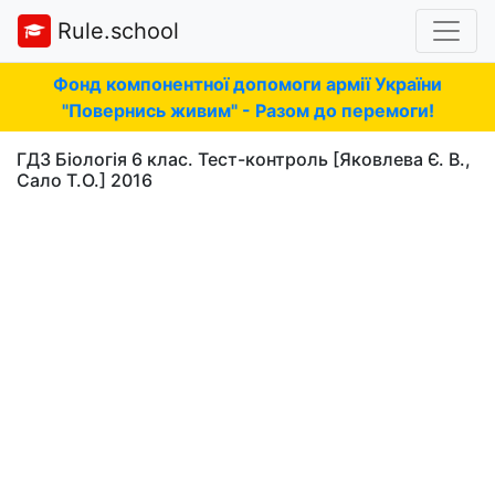
Rule.school
Фонд компонентної допомоги армії України
"Повернись живим" - Разом до перемоги!
ГДЗ Бiологiя 6 клас. Тест-контроль [Яковлева Є. В.,
Сало Т.О.] 2016