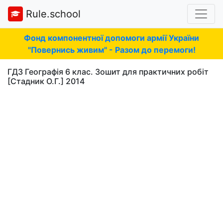
Rule.school
Фонд компонентної допомоги армії України
"Повернись живим" - Разом до перемоги!
ГДЗ Географія 6 клас. Зошит для практичних робіт
[Стадник О.Г.] 2014