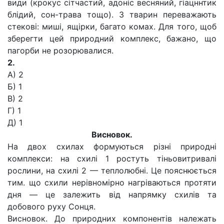
види (крокус сітчастий, адоніс весняний, гіацннтик
блідий, сон-трава тощо). З тварин переважають
стекові: миші, ящірки, багато комах. Для того, щоб
зберегти цей природний комплекс, бажано, що
пагорби не розорювалися.
2.
А) 2
Б) 1
В) 2
Г) 1
Д) 1
Висновок.
На двох схилах формуються різні природні
комплекси: на схилі 1 ростуть тіньовитривалі
рослини, на схилі 2 — теплолюбні. Це пояснюється
тим. що схили нерівномірно нагріваються протяти
дня — це залежить від напрямку схилів та
добового руху Сонця.
Висновок. До природних компонентів належать