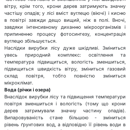
вітру, крім того, крони дерев затримують значну
частішу опадів; у лісі вміст вуглецю (віючі) і кисню
в повітрі завжди дещо вищий, ніж в полі. Вночі,
завдяки інтенсивному диханню мікроорганізмів і
припиненню процесу фотосинтезу, концентрація
вуглецю збільшується.
Наслідки вирубки лісу дуже шкідливі. Зміниться
увесь природний комплекс: освітлення та
температура підвищиться, вологість зменшиться,
підвищиться швидкість вітру, зміниться газовий
склад повітря, тобто повністю зміниться
мікроклімат.
Вода (річки і озера)
Внаслідок вирубки лісу та підвищення температури
повітря зменшиться і вологість (тому що крони
дерев затримували значну частину опадів).
Випаровуваність стане більшою - зміниться
рівень ґрунтових вод, а відповідно її рівень води в