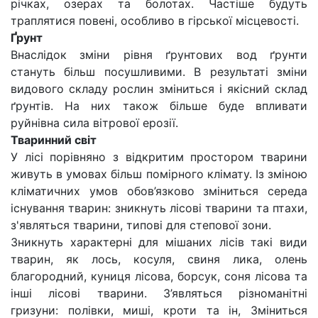
річках, озерах та болотах. Частіше будуть
траплятися повені, особливо в гірської місцевості.
Ґрунт
Внаслідок зміни рівня ґрунтових вод ґрунти
стануть більш посушливими. В результаті зміни
видового складу рослин зміниться і якісний склад
ґрунтів. На них також більше буде впливати
руйнівна сила вітрової ерозії.
Тваринний світ
У лісі порівняно з відкритим простором тварини
живуть в умовах більш помірного клімату. Із зміною
кліматичних умов обов’язково зміниться середа
існування тварин: зникнуть лісові тварини та птахи,
з'являться тварини, типові для степової зони.
Зникнуть характерні для мішаних лісів такі види
тварин, як лось, косуля, свиня лика, олень
благородний, куниця лісова, борсук, соня лісова та
інші лісові тварини. З’являться різноманітні
гризуни: полівки, миші, кроти та ін, Зміниться