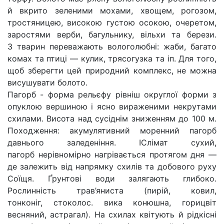
й вкрито зеленими мохами, хвощем, рогозом,
тростяницею, високою густою осокою, очеретом,
заростями верби, багульнику, вільхи та берези.
З тварин переважають вологолюбні: жаби, багато
комах та птиці — кулик, трясогузка та іп. Для того,
щоб зберегти цей природний комплекс, не можна
висушувати болото.
Пагорб - форма рельєфу рівніш округлої форми з
опуклою вершиною і ясно вираженими некрутами
схилами. Висота над сусіднім зниженням до 100 м.
Походження: акумулятивний моренний пагорб
давнього заледеніння. ІСлімат сухий,
пагорб нерівномірно нагрівається протягом дня —
де залежить від напрямку схилів та добового руху
Соїщя. Ґрунтові води залягають глибоко.
Рослинність трав’яниста (пирій, ковил,
тонконіг, стоколос. вика конюшна, горицвіт
весняний, астрагал). На схилах квітують й рідкісні