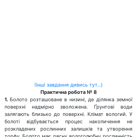
(Інші завдання дивись тут...)
Практична робота № 8
1.
Болото розташоване в низині, де ділянка земної
поверхні надмірно зволожена. Ґрунтові води
залягають близько до поверхні. Клімат вологий. У
болоті відбувається процес накопичення не
розкладених рослинних залишків та утворення
торфу. Болото має рясну вологолюбну рослинність