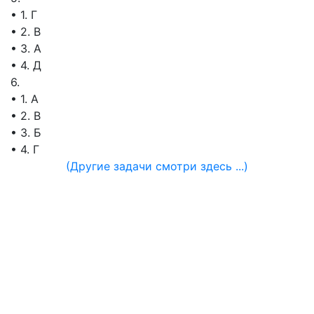
• 1. Г
• 2. В
• 3. А
• 4. Д
6.
• 1. А
• 2. В
• 3. Б
• 4. Г
(Другие задачи смотри здесь ...)