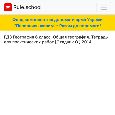
Rule.school
Фонд компонентної допомоги армії України
"Повернись живим" - Разом до перемоги!
ГДЗ География 6 класс. Общая география. Тетрадь
для практических работ [Стадник О.] 2014