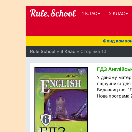
1 КЛАС
2 КЛАС
Фонд компоне
Rule.School
»
6 Клас
» Сторінка 10
ГДЗ Англійськ
У даному матер
підручника для 
Видавництво "Ге
Нова програма 2