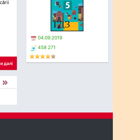
ării
04.09.2019
458 271
и далі