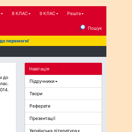
8 КЛАС
9 КЛАС
Решта
Пошук
 до перемоги!
Навігація
м до
Підручники
лас.
014.
Твори
Реферати
Презентації
Українська література