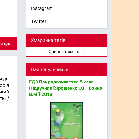
Instagram
Twitter
Хмаринка тегів
и далі
Список всіх тегів
Найпопулярніше
м до
ГДЗ Природознавство 5 клас.
орія
Підручник [Ярошенко О.Г., Бойко
ький
В.М.] 2018
ты /