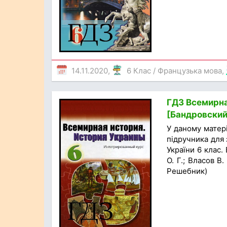
14.11.2020,
6 Клас
/
Французька мова
,
ГДЗ Всемирна
[Бандровский 
У даному матер
підручника для з
України 6 клас.
О. Г.; Власов В
Решебник)