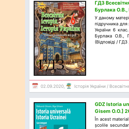
ГДЗ Всесвітня 
Бурлака О.В.,
У даному матер
підручника для з
України 6 клас.
Бурлака О.В., 
(Відповіді / ГДЗ
02.09.2020,
Історія України
/
Всесвітня
GDZ Istoria un
Gisem O.O.] 2
În acest materia
școlile secundar