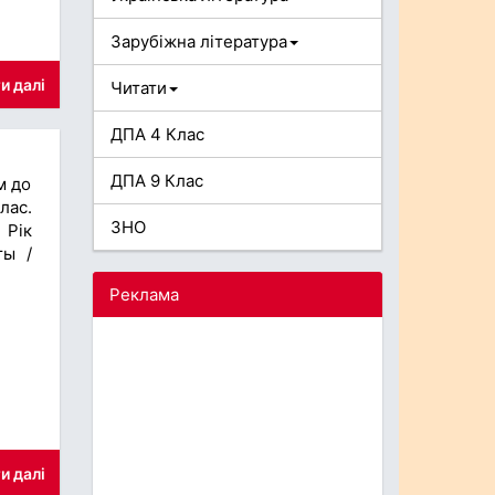
Зарубіжна література
и далі
Читати
ДПА 4 Клас
ДПА 9 Клас
м до
лас.
ЗНО
 Рік
ты /
Реклама
и далі