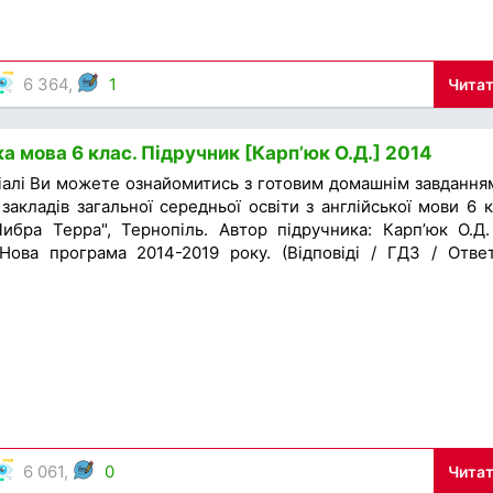
6 364,
1
Читат
а мова 6 клас. Підручник [Карп’юк О.Д.] 2014
іалі Ви можете ознайомитись з готовим домашнім завдання
закладів загальної середньої освіти з англійської мови 6 к
ибра Терра", Тернопіль. Автор підручника: Карп’юк О.Д.
Нова програма 2014-2019 року. (Відповіді / ГДЗ / Отве
6 061,
0
Читат