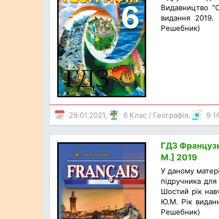
Видавництво "С
видання 2019. 
Решебник)
29.01.2021,
6 Клас
/
Географія
,
9 1
ГДЗ Французь
М.] 2019
У даному матер
підручника для 
Шостий рік нав
Ю.М. Рік виданн
Решебник)