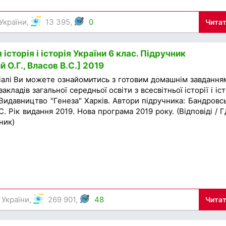
 України
,
13 395,
0
Читат
 історія і історія України 6 клас. Підручник
 О.Г., Власов В.С.] 2019
іалі Ви можете ознайомитись з готовим домашнім завдання
акладів загальної середньої освіти з всесвітньої історії і іст
 Видавництво "Генеза" Харків. Автори підручника: Бандровс
 С. Рік видання 2019. Нова програма 2019 року. (Відповіді / Г
ник)
 України
,
269 901,
48
Читат