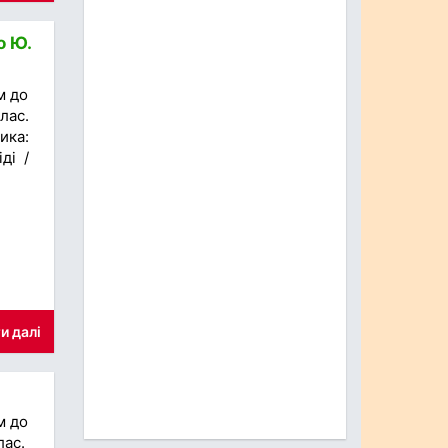
о Ю.
м до
лас.
ика:
ді /
и далі
м до
лас.