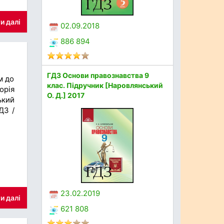
и далі
02.09.2018
886 894
ГДЗ Основи правознавства 9
м до
клас. Підручник [Наровлянський
орія
О. Д.] 2017
ький
ДЗ /
23.02.2019
и далі
621 808