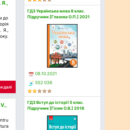
 Я.,
ГДЗ Українська мова 8 клас.
Підручник [Глазова О.П.] 2021
м до
орія
 Я.,
оку.
08.10.2021
552 036
и далі
ГДЗ Вступ до історії 5 клас.
V.,
Підручник [Гісем О.В.] 2018
ntru
tura