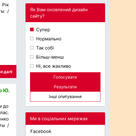
 Рік
Як Вам оновлений дизайн
ты /
сайту?
Супер
Нормально
Так собі
Більш-менш
Ні, все жахливо
и далі
Голосувати
Результати
о Ю.
Інші опитування
м до
лас.
Ми в соціальних мережах
енко
ты /
Facebook