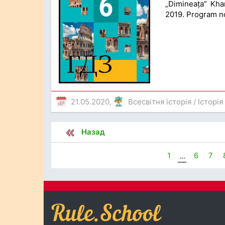
„Dimineața” Khar
2019. Program no
21.05.2020,
Всесвітня історія
/
Історія
Назад
1
...
6
7