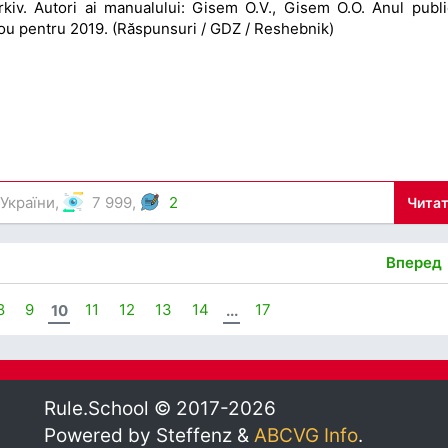
kiv. Autori ai manualului: Gisem O.V., Gisem O.O. Anul public
u pentru 2019. (Răspunsuri / GDZ / Reshebnik)
 України
,
7 999,
2
Читат
Вперед
8
9
10
11
12
13
14
...
17
Rule.School © 2017-2026
Powered by Steffenz &
ABCVG Info
.