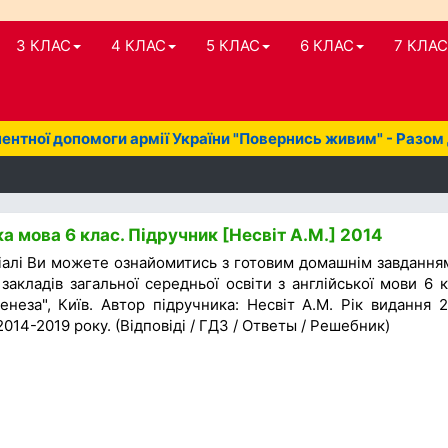
3 КЛАС
4 КЛАС
5 КЛАС
6 КЛАС
7 КЛАС
нтної допомоги армії України "Повернись живим" - Разом
а мова 6 клас. Підручник [Несвіт А.М.] 2014
іалі Ви можете ознайомитись з готовим домашнім завдання
закладів загальної середньої освіти з англійської мови 6 к
неза", Київ. Автор підручника: Несвіт А.М. Рік видання 2
014-2019 року. (Відповіді / ГДЗ / Ответы / Решебник)