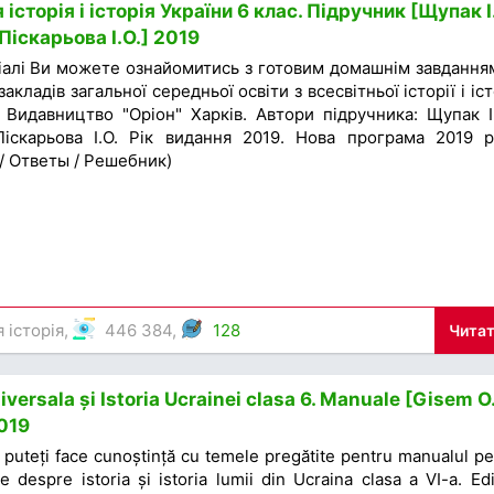
історія і історія України 6 клас. Підручник [Щупак І.
 Піскарьова І.О.] 2019
іалі Ви можете ознайомитись з готовим домашнім завдання
акладів загальної середньої освіти з всесвітньої історії і іст
 Видавництво "Оріон" Харків. Автори підручника: Щупак І.
Піскарьова І.О. Рік видання 2019. Нова програма 2019 р
 / Ответы / Решебник)
 історія
,
446 384,
128
Читат
iversala și Istoria Ucrainei clasa 6. Manuale [Gisem O.
019
l puteți face cunoștință cu temele pregătite pentru manualul pe
e despre istoria și istoria lumii din Ucraina clasa a VI-a. Edi