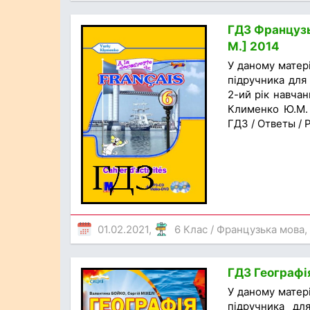
ГДЗ Французь
М.] 2014
У даному матер
підручника для 
2-ий рік навчан
Клименко Ю.М. 
ГДЗ / Ответы /
01.02.2021,
6 Клас
/
Французька мова
,
ГДЗ Географія
У даному матер
підручника для