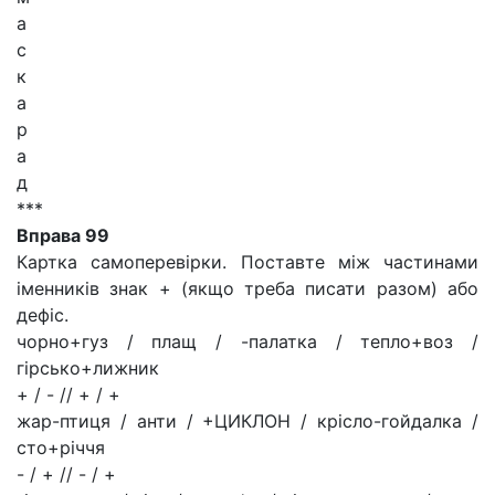
а
с
к
а
р
а
д
***
Вправа 99
Картка самоперевірки. Поставте між частинами
іменників знак + (якщо треба писати разом) або
дефіс.
чорно+гуз / плащ / -палатка / тепло+воз /
гірсько+лижник
+ / - // + / +
жар-птиця / анти / +ЦИКЛОН / крісло-гойдалка /
сто+річчя
- / + // - / +