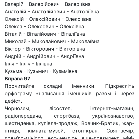
Валерій - Валерійович - Валеріївна
Анатолій - Анатолійович - Анатоліївна
Олексій - Олексійович - Олексіївна
Олекса - Олексович - Олексівна
Віталій - Віталійович - Віталіївна
Миколай - Миколайович - Миколаївна
Віктор - Вікторович - Вікторівна
Андрій - Андрійович - Андріївна
Ілля - Ілліч - Іллівна
Кузьма - Кузьмич - Кузьмівна
Вправа 97
Прочитайте складні іменники. Підкресліть
орфограму «написання іменників разом і через
дефіс».
Чорнозем, лісостеп, інтернет-магазин,
радіопередача, спортбаза, українознавство,
шестиденка, купівля-продаж, Вовчик-Братик, жар-
птиця, кімната-музей, стоп-кран, Свят-вечір,
прем’єр-міністр, екс-чемпіон, віце-президент, міні-