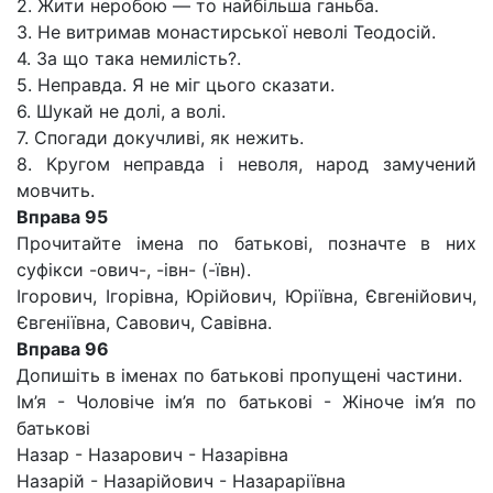
2. Жити неробою — то найбільша ганьба.
3. Не витримав монастирської неволі Теодосій.
4. За що така немилість?.
5. Неправда. Я не міг цього сказати.
6. Шукай не долі, а волі.
7. Спогади докучливі, як нежить.
8. Кругом неправда і неволя, народ замучений
мовчить.
Вправа 95
Прочитайте імена по батькові, позначте в них
суфікси -ович-, -івн- (-ївн).
Ігорович, Ігорівна, Юрійович, Юріївна, Євгенійович,
Євгеніївна, Савович, Савівна.
Вправа 96
Допишіть в іменах по батькові пропущені частини.
Ім’я - Чоловіче ім’я по батькові - Жіноче ім’я по
батькові
Назар - Назарович - Назарівна
Назарій - Назарійович - Назараріївна