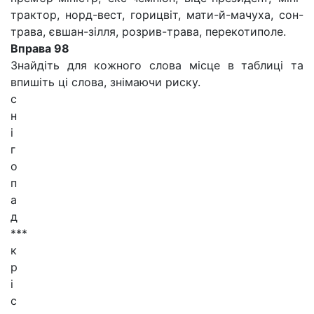
трактор, норд-вест, горицвіт, мати-й-мачуха, сон-
трава, євшан-зілля, розрив-трава, перекотиполе.
Вправа 98
Знайдіть для кожного слова місце в таблиці та
впишіть ці слова, знімаючи риску.
с
н
і
г
о
п
а
д
***
к
р
і
с