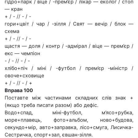
гідро+парк / віце / -прем’єр / лікар — еколог / стоп
— кран
+ / - // - / -
гори+цвіт / чар / -зілля / Свят — вечір / блок —
схема
+ / - // - / -
щастя — доля / контр / -адмірал / віце — прем’єр /
екс — чемпіон
- / - // - / -
хлібо+піч / міні / -футбол / прем’єр -міністр /
овоче+сховище
+ / - // - / +
Вправа 100
Поставте між частинами складних слів знак +
(якщо треба писати разом) або дефіс.
Водо+спад, міні-футбол, м’ясо+рубка,
море+плавець, фото+альбом, ново+будова,
секундо+мір, авто+заправка, лісо+смуга, Лисичка-
Сестричка, спорт+зал, євшан-зілля.