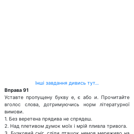
Інші завдання дивись тут...
Вправа 91
Уставте пропущену букву е, є або и. Прочитайте
вголос слова, дотримуючись норм літературної
вимови.
1. Без веретена прядива не спрядеш.
2. Над плетивом думок моїх і мрій пливла тривога.
3. Бузковий сніг, сліди пташок немов мереживо на