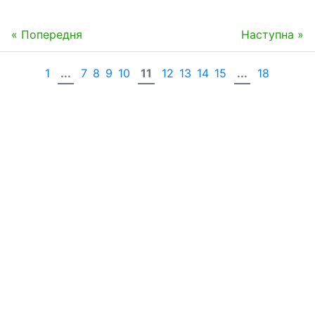
« Попередня
Наступна »
1
...
7
8
9
10
11
12
13
14
15
...
18