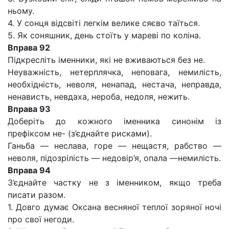
ньому.
4. У сонця відсвіті легкім велике сяєво таїться.
5. Як соняшник, день стоїть у мареві по коліна.
Вправа 92
Підкресліть іменники, які не вживаються без не.
Неуважність, нетерплячка, неповага, немилість,
необхідність, неволя, ненапад, нестача, неправда,
ненависть, невдаха, нероба, недоля, нежить.
Вправа 93
Доберіть до кожного іменника синонім із
префіксом не- (з’єднайте рисками).
Ганьба — неслава, горе — нещастя, рабство —
неволя, підозрілість — недовір’я, опала —немилість.
Вправа 94
З’єднайте частку не з іменником, якщо треба
писати разом.
1. Довго думає Оксана весняної теплої зоряної ночі
про свої негоди.