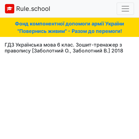
Rule.school
Фонд компонентної допомоги армії України
"Повернись живим" - Разом до перемоги!
ГДЗ Українська мова 6 клас. Зошит-тренажер з
правопису [Заболотний О., Заболотний В.] 2018