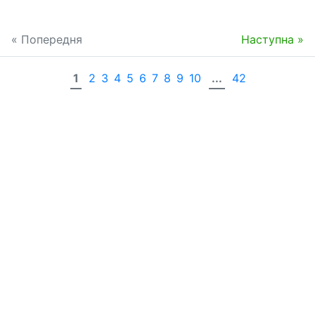
« Попередня
Наступна »
1
2
3
4
5
6
7
8
9
10
...
42