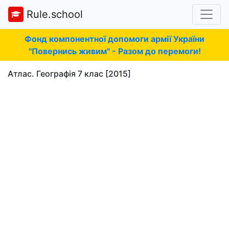
Rule.school
Фонд компонентної допомоги армії України
"Повернись живим" - Разом до перемоги!
Атлас. Географія 7 клас [2015]