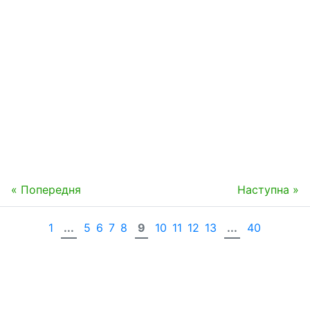
« Попередня
Наступна »
1
...
5
6
7
8
9
10
11
12
13
...
40