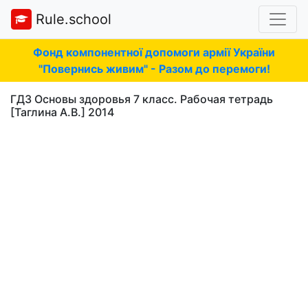
Rule.school
Фонд компонентної допомоги армії України
"Повернись живим" - Разом до перемоги!
ГДЗ Основы здоровья 7 класс. Рабочая тетрадь
[Таглина А.В.] 2014