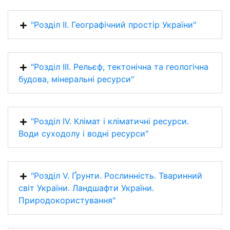
"Розділ IІ. Географічний простір України"
"Розділ IIІ. Рельєф, тектонічна та геологічна
будова, мінеральні ресурси"
"Розділ IV. Клімат і кліматичні ресурси.
Води суходолу і водні ресурси"
"Розділ V. Ґрунти. Рослинність. Тваринний
світ України. Ландшафти України.
Природокористування"