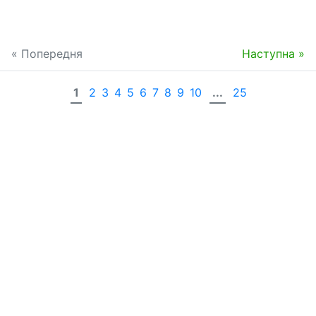
« Попередня
Наступна »
1
2
3
4
5
6
7
8
9
10
...
25