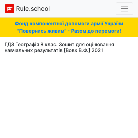
Rule.school
Фонд компонентної допомоги армії України
"Повернись живим" - Разом до перемоги!
ГДЗ Географія 8 клас. Зошит для оцінювання
навчальних результатів [Вовк В.Ф.] 2021