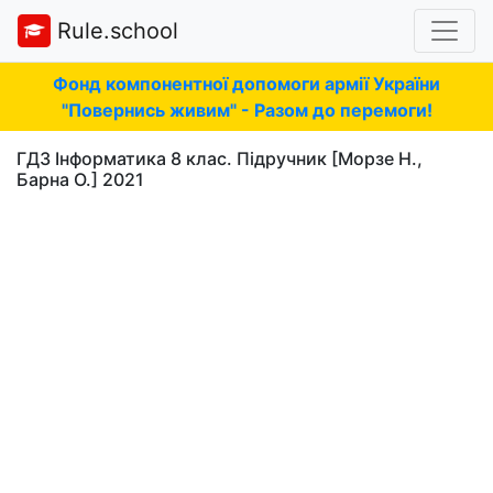
Rule.school
Фонд компонентної допомоги армії України
"Повернись живим" - Разом до перемоги!
ГДЗ Інформатика 8 клас. Підручник [Морзе Н.,
Барна О.] 2021