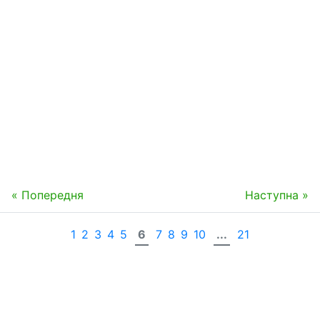
« Попередня
Наступна »
1
2
3
4
5
6
7
8
9
10
...
21