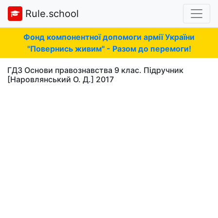
Rule.school
Фонд компонентної допомоги армії України
"Повернись живим" - Разом до перемоги!
ГДЗ Основи правознавства 9 клас. Підручник
[Наровлянський О. Д.] 2017