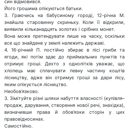
син відмовився.
Його грошима опікуються батьки.
3. Граючись на бабусиному городі, 12-річна М.
знайшла старовинну скриньку. Коли її відкрили,
виявили кільканадцять золотих і срібних монет.
Вона може претендувати лише на часку, оскільки
все що знайдене у землі належить державі.
4. 16-річний П. постійно збирає в лісі гриби та
ягоди, які потім здає до приймальних пунктів та
отримує гроші. Дехто з однолітків уважає, що
хлопець має сплачувати певну частину коштів
лісництву, адже він отримує гроші за дари лісу,
яким опікується лісництво.
Необов’язково.
3. Зімітуйте різні шляхи набуття власності (купівля–
продаж, дарування, створення нової речі, знахідка),
визначивши права й обов’язки сторін у цих
правовідносинах.
Самостійно.