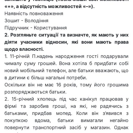
«+», а відсутність можливостей «–»).
Наявність повноваження
Зошит - Володіння
Підручник - Користування
2. Розгляньте ситуації та визначте, як мають у них
діяти учасники відносин, які вони мають права
щодо власності.
1. 11-річній П.надень народження гості подарували
чималу суму грошей. Вона хотіла б придбати собі
новий мобільний телефон, але батьки вважають, що
в дитини є більш нагальні потреби.
Оскільки він не має 16 років, тому його грошима
розпоряджаються батьки.
2. 15-річний хлопець під час канікул працював у
фірмі та заробив гроші, на які, не радячись з
батьками, придбав мопед. Коли він з’явився з
покупкою вдома, батьки вимагали негайно
повернути транспортний засіб у магазин. Однак