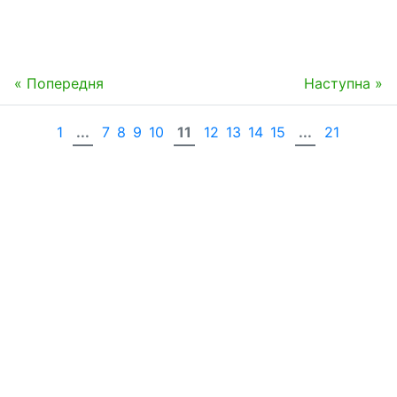
« Попередня
Наступна »
1
...
7
8
9
10
11
12
13
14
15
...
21