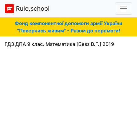
Rule.school
Фонд компонентної допомоги армії України
"Повернись живим" - Разом до перемоги!
ГДЗ ДПА 9 клас. Математика [Бевз В.Г.] 2019