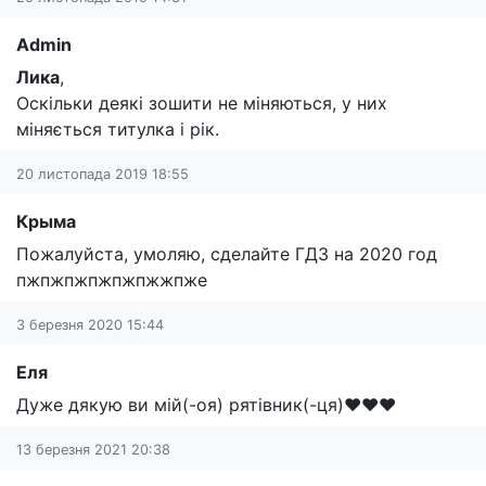
Admin
Лика
,
Оскільки деякі зошити не міняються, у них
міняється титулка і рік.
20 листопада 2019 18:55
Крыма
Пожалуйста, умоляю, сделайте ГДЗ на 2020 год
пжпжпжпжпжпжжпже
3 березня 2020 15:44
Еля
Дуже дякую ви мій(-оя) рятівник(-ця)❤️❤️❤️
13 березня 2021 20:38