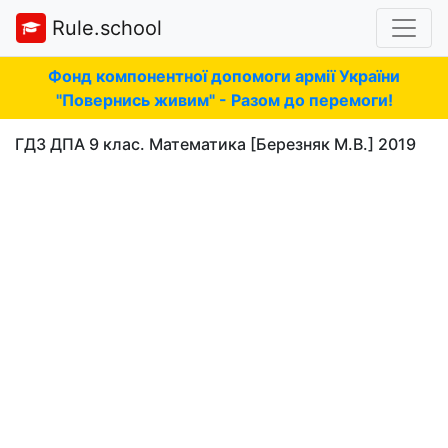
Rule.school
Фонд компонентної допомоги армії України
"Повернись живим" - Разом до перемоги!
ГДЗ ДПА 9 клас. Математика [Березняк М.В.] 2019