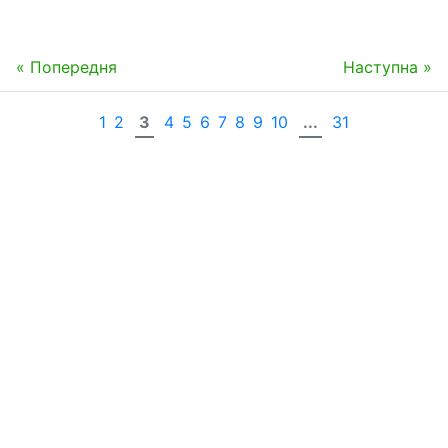
« Попередня
Наступна »
1
2
3
4
5
6
7
8
9
10
...
31