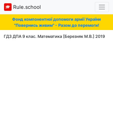
Rule.school
Фонд компонентної допомоги армії України
"Повернись живим" - Разом до перемоги!
ГДЗ ДПА 9 клас. Математика [Березняк М.В.] 2019