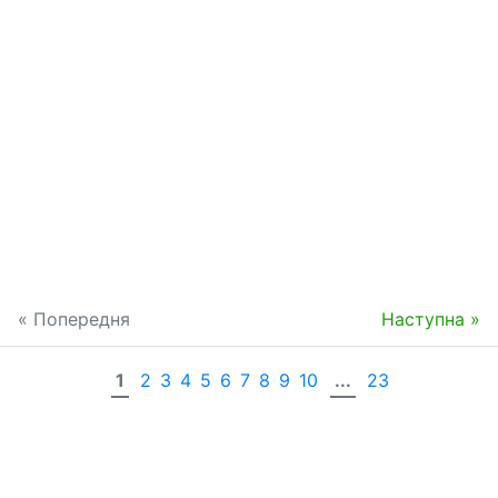
« Попередня
Наступна »
1
2
3
4
5
6
7
8
9
10
...
23