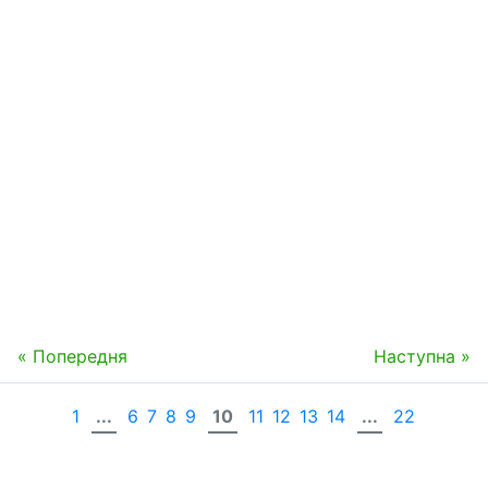
« Попередня
Наступна »
1
...
6
7
8
9
10
11
12
13
14
...
22