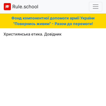
Rule.school
Фонд компонентної допомоги армії України
"Повернись живим" - Разом до перемоги!
Християнська етика. Довідник