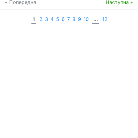
« Попередня
Наступна »
1
2
3
4
5
6
7
8
9
10
...
12