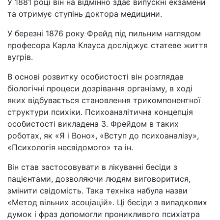
У 1881 році він на відмінно здає випускні екзамени
та отримує ступінь доктора медицини.
У березні 1876 року Фрейд під пильним наглядом
професора Карла Клауса досліджує статеве життя
вугрів.
В основі розвитку особистості він розглядав
біологічні процеси дозрівання організму, в ході
яких відбувається становлення трикомпонентної
структури психіки. Психоаналітична концепція
особистості викладена 3. Фрейдом в таких
роботах, як «Я і Воно», «Вступ до психоаналізу»,
«Психологія несвідомого» та ін.
Він став застосовувати в лікуванні бесіди з
пацієнтами, дозволяючи людям виговоритися,
змінити свідомість. Така техніка набула назви
«Метод вільних асоціацій». Ці бесіди з випадкових
думок і фраз допомогли проникливого психіатра