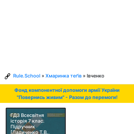
Rule.School
»
Хмаринка теґів
» Івченко
Фонд компонентної допомоги армії України
"Повернись живим" - Разом до перемоги!
ГДЗ Всесвітня
історія 7 клас.
Підручник
[Ладиченко Т.В.,