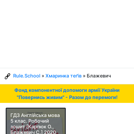
Rule.School
»
Хмаринка теґів
» Блажевич
Фонд компонентної допомоги армії України
"Повернись живим" - Разом до перемоги!
ГДЗ Англійська мова
5 клас. Робочий
зошит [Карпюк О.,
Блажевич С.] 2020