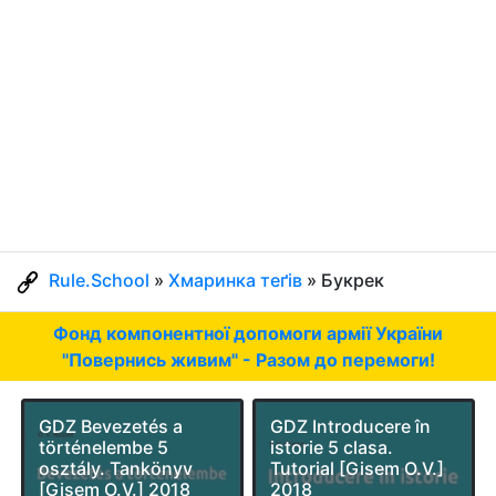
Rule.School
»
Хмаринка теґів
» Букрек
Фонд компонентної допомоги армії України
"Повернись живим" - Разом до перемоги!
GDZ Bevezetés a
GDZ Introducere în
történelembe 5
istorie 5 clasa.
osztály. Tankönyv
Tutorial [Gisem O.V.]
[Gisem O.V.] 2018
2018