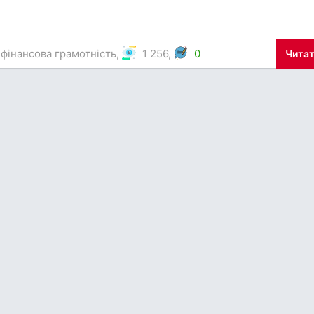
 фінансова грамотність
,
1 256,
0
Читат