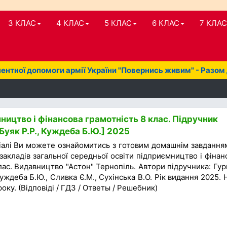
3 КЛАС
4 КЛАС
5 КЛАС
6 КЛАС
7 КЛАС
нтної допомоги армії України "Повернись живим" - Разом
ицтво і фінансова грамотність 8 клас. Підручник
, Буяк Р.Р., Куждеба Б.Ю.] 2025
іалі Ви можете ознайомитись з готовим домашнім завдання
закладів загальної середньої освіти підприємництво і фінан
лас. Видавництво "Астон" Тернопіль. Автори підручника: Гур
 Куждеба Б.Ю., Сливка Є.М., Сухінська В.О. Рік видання 2025. 
оку. (Відповіді / ГДЗ / Ответы / Решебник)