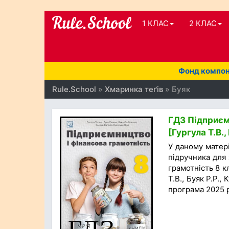
1 КЛАС
2 КЛАС
Фонд компоне
Rule.School
»
Хмаринка теґів
» Буяк
ГДЗ Підприємн
[Гургула Т.В.
У даному матер
підручника для 
грамотність 8 к
Т.В., Буяк Р.Р.,
програма 2025 р