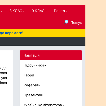
8 КЛАС
9 КЛАС
Решта
Пошук
 до перемоги!
Навігація
Підручники
м до
сова
Твори
гула
Нова
Реферати
Презентації
Українська література