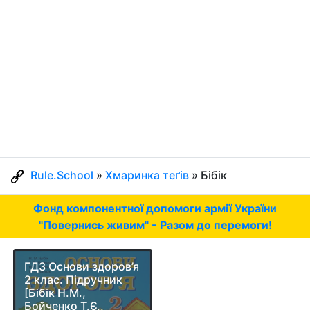
Rule.School
»
Хмаринка теґів
» Бібік
Фонд компонентної допомоги армії України
"Повернись живим" - Разом до перемоги!
ГДЗ Основи здоров’я
2 клас. Підручник
[Бібік Н.М.,
Бойченко Т.Є.,