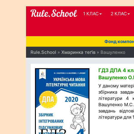
1 КЛАС
2 КЛАС
Фонд компоне
Rule.School
»
Хмаринка теґів
» Вашуленко
ГДЗ ДПА 4 кла
Вашуленко О.В
У даному матер
збірника завда
літератури 4 к
Вашуленко М.С.,
завдань відпо
літератури для 1