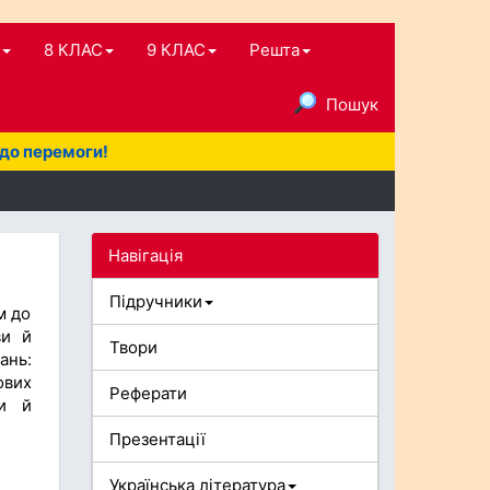
8 КЛАС
9 КЛАС
Решта
Пошук
 до перемоги!
Навігація
Підручники
м до
ви й
Твори
ань:
ових
Реферати
ви й
Презентації
Українська література