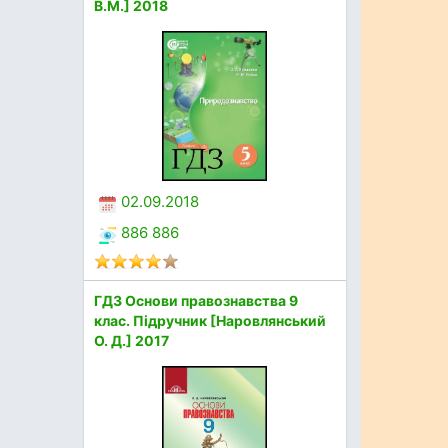
В.М.] 2018
02.09.2018
886 886
ГДЗ Основи правознавства 9
клас. Підручник [Наровлянський
О. Д.] 2017