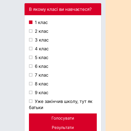
В якому класі ви навчаєтеся?
1 клас
2 клас
3 клас
4 клас
5 клас
6 клас
7 клас
8 клас
9 клас
Уже закінчив школу, тут як
батьки
Голосувати
Результати