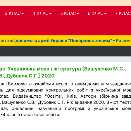
3 КЛАС
4 КЛАС
5 КЛАС
6 КЛАС
7 КЛАС
нтної допомоги армії України "Повернись живим" - Разом
с. Українська мова і література [Вашуленко М.С.,
., Дубовик С.Г.] 2020
іалі Ви можете ознайомитись з готовим домашнім завдання
нь для підсумкових контрольних робіт з української мо
лас. Видавництво "Освіта", Київ. Автори збірника завд
 Вашуленко О.В., Дубовик С.Г. Рік видання 2020. Зміст тест
відає оновленій навчальній програмі з української мо
-4 класів початкової освіти.