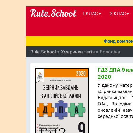
1 КЛАС
2 КЛАС
Фонд компоне
Rule.School
»
Хмаринка теґів
» Володіна
ГДЗ ДПА 9 кла
2020
У даному матер
збірника завдан
Видавництво "
О.М., Володіна
оновленій навч
середньої освіт