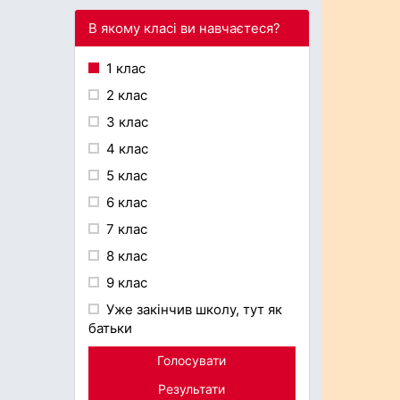
В якому класі ви навчаєтеся?
1 клас
2 клас
3 клас
4 клас
5 клас
6 клас
7 клас
8 клас
9 клас
Уже закінчив школу, тут як
батьки
Голосувати
Результати