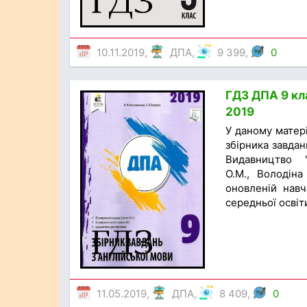
10.11.2019,
ДПА
,
9 399,
0
ГДЗ ДПА 9 кла
2019
У даному матер
збірника завдан
Видавництво "
О.М., Володіна
оновленій навч
середньої освіт
11.05.2019,
ДПА
,
8 409,
0