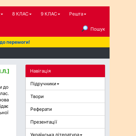
8 КЛАС
9 КЛАС
Решта
Пошук
 до перемоги!
Навігація
.Л.]
Підручники
м до
лас.
Твори
нова
ідає
Реферати
ьної
Презентації
Українська література