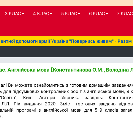
3 КЛАС
4 КЛАС
5 КЛАС
6 КЛАС
7 КЛАС
нтної допомоги армії України "Повернись живим" - Разом
с. Англійська мова [Константинова О.М., Володіна Л
іалі Ви можете ознайомитись з готовим домашнім завдання
ь для підсумкових контрольних робіт з англійської мови, 9 к
Освіта", Київ. Автори збірника завдань: Константи
 Л.Л. Рік видання 2020. Зміст тестових завдань відпов
альній програмі з англійської мови для 5-9 класів загал
и.