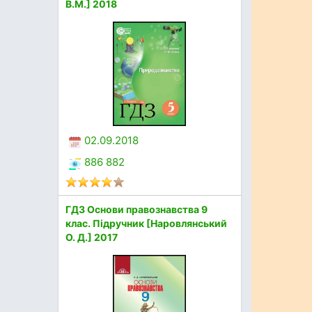
В.М.] 2018
02.09.2018
886 882
ГДЗ Основи правознавства 9
клас. Підручник [Наровлянський
О. Д.] 2017