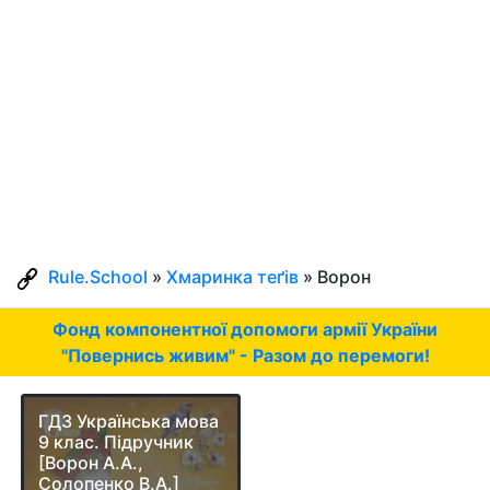
Rule.School
»
Хмаринка теґів
» Ворон
Фонд компонентної допомоги армії України
"Повернись живим" - Разом до перемоги!
ГДЗ Українська мова
9 клас. Підручник
[Ворон А.А.,
Солопенко В.А.]