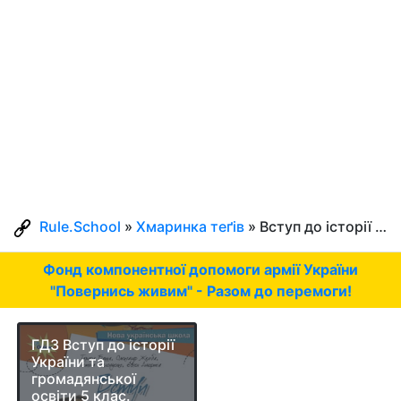
Rule.School
»
Хмаринка теґів
» Вступ до історії України
Фонд компонентної допомоги армії України
"Повернись живим" - Разом до перемоги!
ГДЗ Вступ до історії
України та
громадянської
освіти 5 клас.