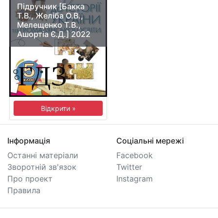
Підручник [Бакка
Т.В., Желіба О.В.,
Мелещенко Т.В.,
Ашортіа Є.Д.] 2022
Відкрити »
Інформація
Соціальні мережі
Останні матеріали
Facebook
Зворотній зв'язок
Twitter
Про проект
Instagram
Правила