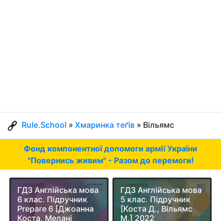
Rule.School
»
Хмаринка теґів
» Вільямс
Фонд компонентної допомоги армії України
"Повернись живим" - Разом до перемоги!
ГДЗ Англійська мова
ГДЗ Англійська мова
6 клас. Підручник
5 клас. Підручник
Prepare 6 [Джоанна
[Коста Д., Вільямс
Коста, Мелані
М.] 2022