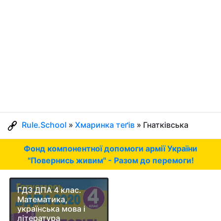
Rule.School
»
Хмаринка теґів
» Гнатківська
Фонд компонентної допомоги армії України
"Повернись живим" - Разом до перемоги!
ГДЗ ДПА 4 клас.
Математика,
українська мова і
література