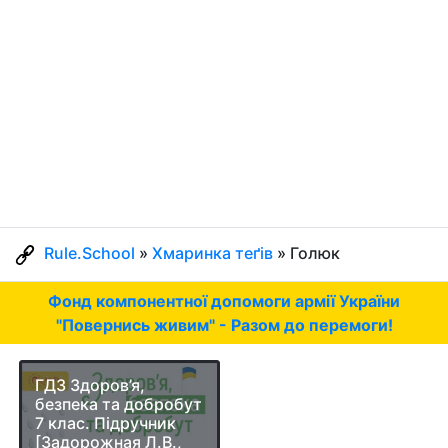
Rule.School
»
Хмаринка теґів
» Голюк
Фонд компонентної допомоги армії України
"Повернись живим" - Разом до перемоги!
ГДЗ Здоров’я,
безпека та добробут
7 клас. Підручник
[Задорожная Л.В.,