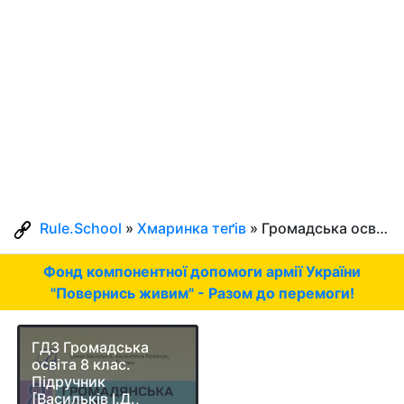
Rule.School
»
Хмаринка теґів
» Громадська освіта
Фонд компонентної допомоги армії України
"Повернись живим" - Разом до перемоги!
ГДЗ Громадська
освіта 8 клас.
Підручник
[Васильків І.Д.,