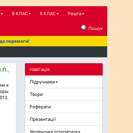
8 КЛАС
9 КЛАС
Решта
Пошук
 до перемоги!
Навігація
.П.,
Підручники
ем к
торы
Твори
013.
Реферати
Презентації
Українська література