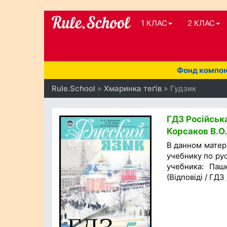
1 КЛАС
2 КЛАС
Фонд компоне
Rule.School
»
Хмаринка теґів
» Гудзик
ГДЗ Російська
Корсаков В.О.
В данном матер
учебнику по рус
учебника: Пашк
(Відповіді / ГДЗ