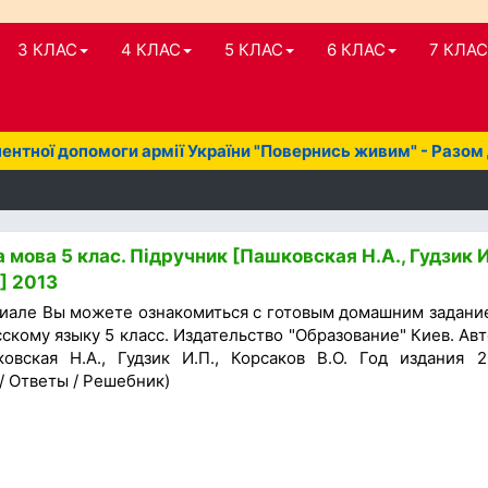
3 КЛАС
4 КЛАС
5 КЛАС
6 КЛАС
7 КЛАС
нтної допомоги армії України "Повернись живим" - Разом
 мова 5 клас. Підручник [Пашковская Н.А., Гудзик И
] 2013
иале Вы можете ознакомиться с готовым домашним задани
скому языку 5 класс. Издательство "Образование" Киев. Ав
овская Н.А., Гудзик И.П., Корсаков В.О. Год издания 2
 / Ответы / Решебник)