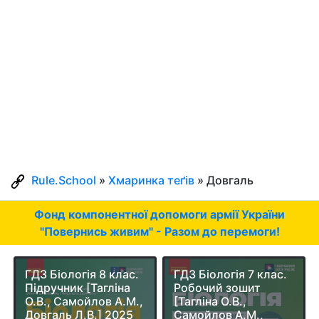
Rule.School
»
Хмаринка теґів
» Довгаль
Фонд компонентної допомоги армії України
"Повернись живим" - Разом до перемоги!
ГДЗ Біологія 8 клас.
ГДЗ Біологія 7 клас.
Підручник [Тагліна
Робочий зошит
О.В., Самойлов А.М.,
[Тагліна О.В.,
Довгаль Л.В.] 2025
Самойлов А.М.,