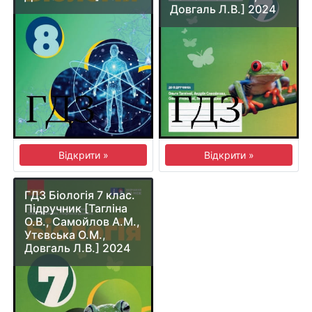
Довгаль Л.В.] 2024
Відкрити »
Відкрити »
ГДЗ Біологія 7 клас.
Підручник [Тагліна
О.В., Самойлов А.М.,
Утєвська О.М.,
Довгаль Л.В.] 2024