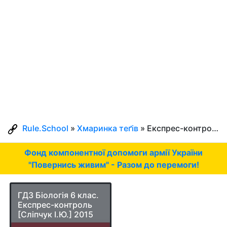
Rule.School
»
Хмаринка теґів
» Експрес-контроль
Фонд компонентної допомоги армії України
"Повернись живим" - Разом до перемоги!
ГДЗ Біологія 6 клас.
Експрес-контроль
[Сліпчук І.Ю.] 2015