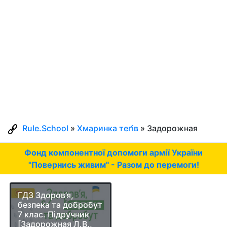
Rule.School
»
Хмаринка теґів
» Задорожная
Фонд компонентної допомоги армії України
"Повернись живим" - Разом до перемоги!
ГДЗ Здоров’я,
безпека та добробут
7 клас. Підручник
[Задорожная Л.В.,