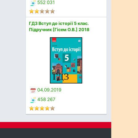
552 031
ГДЗ Вступ до історії 5 клас.
Підручник [Гісем О.В.] 2018
04.09.2019
458 267