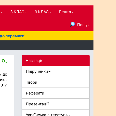
8 КЛАС
9 КЛАС
Решта
Пошук
 до перемоги!
Навігація
О.,
Підручники
м до
ика:
Твори
017.
Реферати
Презентації
Українська література