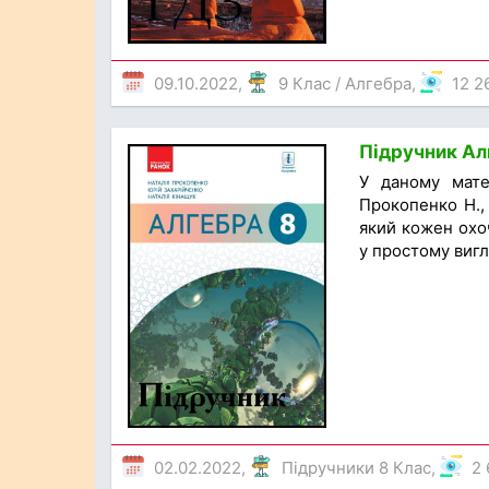
09.10.2022,
9 Клас
/
Алгебра
,
12 2
Підручник Ал
У даному матер
Прокопенко Н., 
який кожен охо
у простому вигл
02.02.2022,
Підручники 8 Клас
,
2 