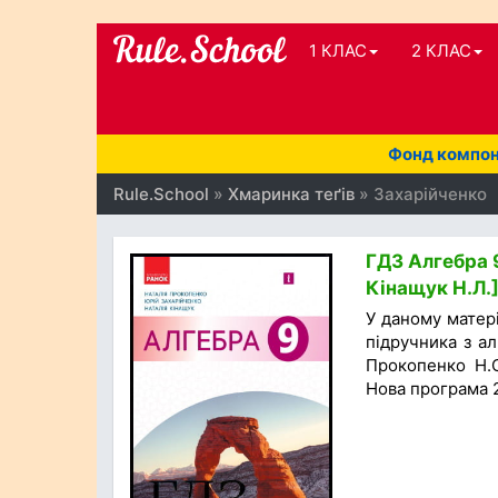
1 КЛАС
2 КЛАС
Фонд компоне
Rule.School
»
Хмаринка теґів
» Захарійченко
ГДЗ Алгебра 9
Кінащук Н.Л.
У даному матер
підручника з ал
Прокопенко Н.С
Нова програма 2