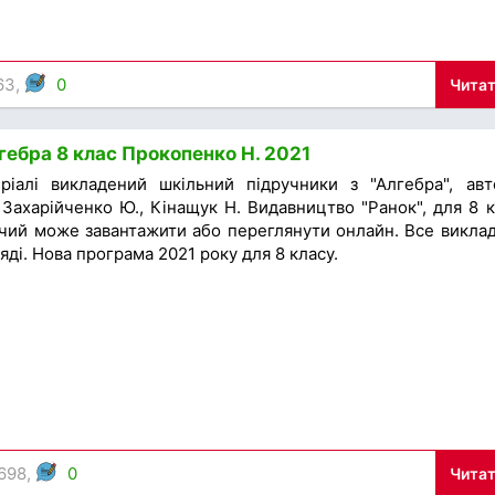
63,
0
Читат
гебра 8 клас Прокопенко Н. 2021
іалі викладений шкільний підручники з "Алгебра", авт
Захарійченко Ю., Кінащук Н. Видавництво "Ранок", для 8 к
чий може завантажити або переглянути онлайн. Все викла
яді. Нова програма 2021 року для 8 класу.
698,
0
Читат