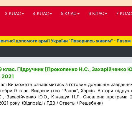
3 КЛАС
4 КЛАС
5 КЛАС
6 КЛАС
7 КЛАС
нтної допомоги армії України "Повернись живим" - Разом
 клас. Підручник [Прокопенко Н.С., Захарійченко Ю.
] 2021
іалі Ви можете ознайомитись з готовим домашнім завдання
гебри 9 клас. Видавництво "Ранок", Харків. Автори підручн
., Захарійченко Ю.О., Кінащук Н.Л. Оновлена програма 2
021 року. (Відповіді / ГДЗ / Ответы / Решебник)