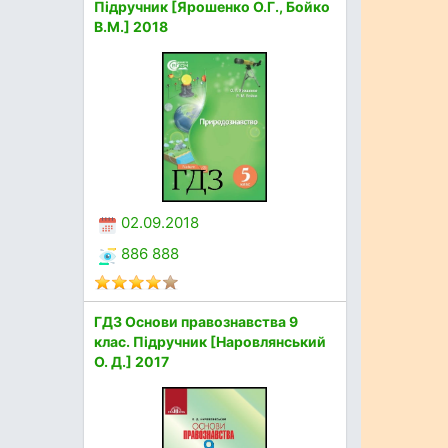
Підручник [Ярошенко О.Г., Бойко
В.М.] 2018
02.09.2018
886 888
ГДЗ Основи правознавства 9
клас. Підручник [Наровлянський
О. Д.] 2017