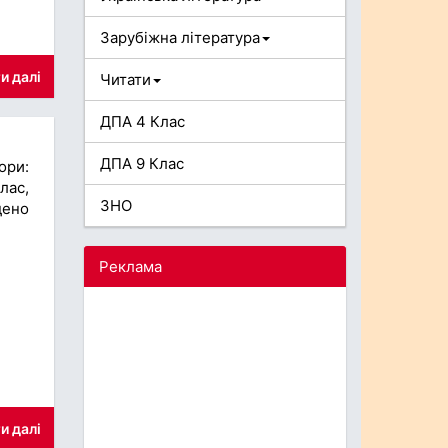
Зарубіжна література
и далі
Читати
ДПА 4 Клас
ДПА 9 Клас
ори:
лас,
ЗНО
дено
Реклама
и далі