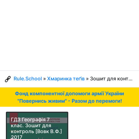
Rule.School
»
Хмаринка теґів
» Зошит для контроль
Фонд компонентної допомоги армії України
"Повернись живим" - Разом до перемоги!
ГДЗ Географія 7
клас. Зошит для
контроль [Вовк В.Ф.]
2017