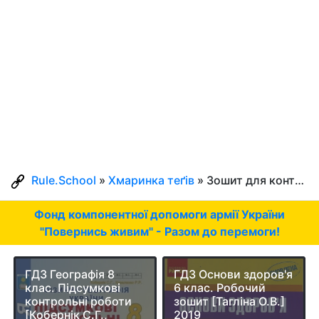
Rule.School
»
Хмаринка теґів
» Зошит для контролю
Фонд компонентної допомоги армії України
"Повернись живим" - Разом до перемоги!
ГДЗ Географія 8
ГДЗ Основи здоров'я
клас. Підсумкові
6 клас. Робочий
контрольні роботи
зошит [Тагліна О.В.]
[Кобернік С.Г.,
2019