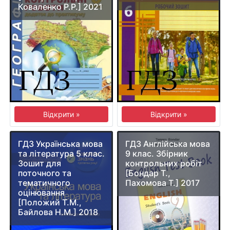
Коваленко Р.Р.] 2021
Відкрити »
Відкрити »
ГДЗ Українська мова
ГДЗ Англійська мова
та література 5 клас.
9 клас. Збірник
Зошит для
контрольних робіт
поточного та
[Бондар Т.,
тематичного
Пахомова Т.] 2017
оцінювання
[Положий Т.М.,
Байлова Н.М.] 2018