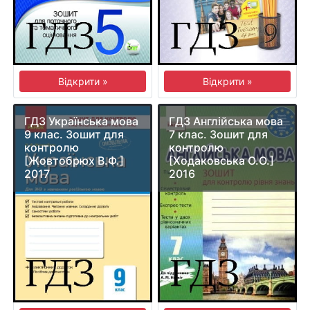
Відкрити »
Відкрити »
ГДЗ Українська мова
ГДЗ Англійська мова
9 клас. Зошит для
7 клас. Зошит для
контролю
контролю
[Жовтобрюх В.Ф.]
[Ходаковська О.О.]
2017
2016